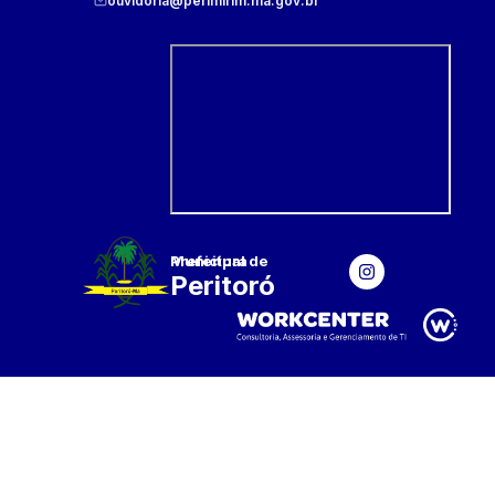
ouvidoria@perimirim.ma.gov.br
Prefeitura Municipal
de
Peritoró