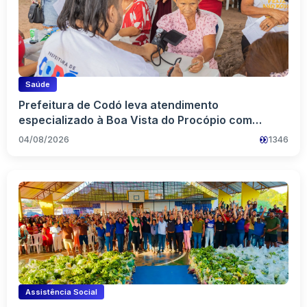
Saúde
Prefeitura de Codó leva atendimento
especializado à Boa Vista do Procópio com
grande Mutirão da Saúde
04/08/2026
1346
Assistência Social