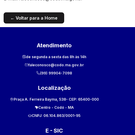
← Voltar para a Home
Atendimento
de segunda a sexta das 8h às 14h
faleconosco@codo.ma.gov.br
(99) 99904-7098
Localização
Praça A. Ferreira Bayma, 538
- CEP:
65400-000
Centro
-
Codó
-
MA
CNPJ:
06.104.863/0001-95
E - SIC