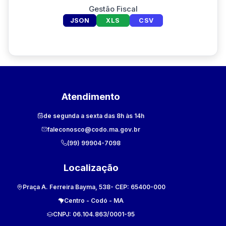
Gestão Fiscal
JSON
XLS
CSV
Atendimento
de segunda a sexta das 8h às 14h
faleconosco@codo.ma.gov.br
(99) 99904-7098
Localização
Praça A. Ferreira Bayma, 538
- CEP:
65400-000
Centro
-
Codó
-
MA
CNPJ:
06.104.863/0001-95