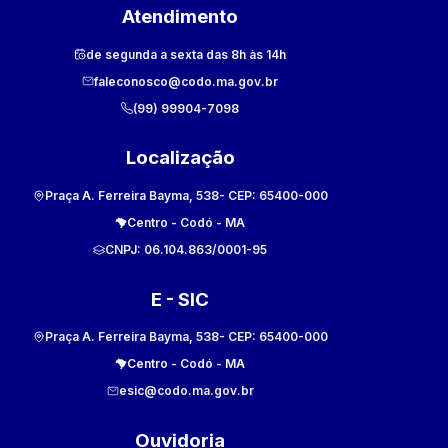
Atendimento
de segunda a sexta das 8h às 14h
faleconosco@codo.ma.gov.br
(99) 99904-7098
Localização
Praça A. Ferreira Bayma, 538
- CEP:
65400-000
Centro
-
Codó
-
MA
CNPJ:
06.104.863/0001-95
E - SIC
Praça A. Ferreira Bayma, 538
- CEP:
65400-000
Centro
-
Codó
-
MA
esic@codo.ma.gov.br
Ouvidoria