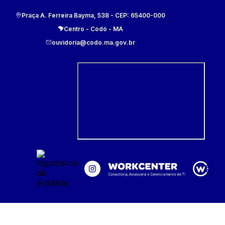
Praça A. Ferreira Bayma, 538
- CEP:
65400-000
Centro
-
Codó
-
MA
ouvidoria@codo.ma.gov.br