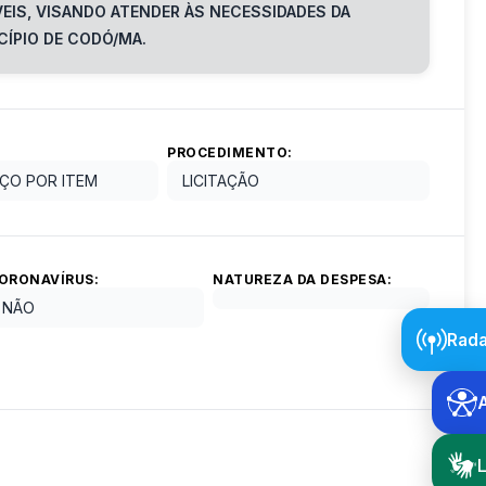
VEIS, VISANDO ATENDER ÀS NECESSIDADES DA
CÍPIO DE CODÓ/MA.
PROCEDIMENTO:
ÇO POR ITEM
LICITAÇÃO
ORONAVÍRUS:
NATUREZA DA DESPESA:
NÃO
Rada
L