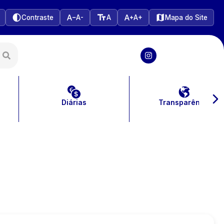
Contraste
A-
A
A+
Mapa do Site
Diárias
Transparência