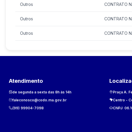
Outros
CONTRATO NÂº
Outros
CONTRATO NÂº
Outros
CONTRATO NÂº
Atendimento
Localiz
de segunda a sexta das 8h às 14h
Praça A. F
faleconosco@codo.ma.gov.br
Centro
-
C
(99) 99904-7098
CNPJ:
06.