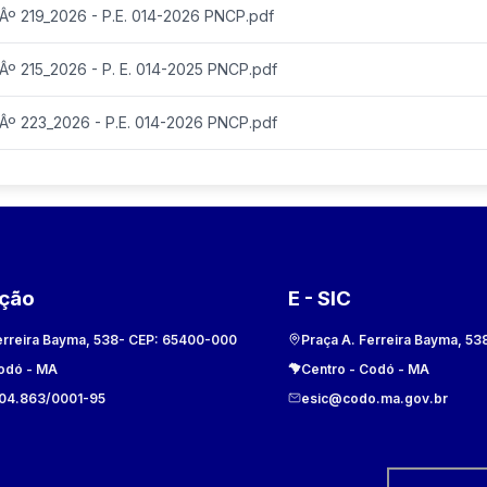
 219_2026 - P.E. 014-2026 PNCP.pdf
 215_2026 - P. E. 014-2025 PNCP.pdf
 223_2026 - P.E. 014-2026 PNCP.pdf
ação
E - SIC
erreira Bayma, 538
- CEP:
65400-000
Praça A. Ferreira Bayma, 53
odó
-
MA
Centro
-
Codó
-
MA
104.863/0001-95
esic@codo.ma.gov.br