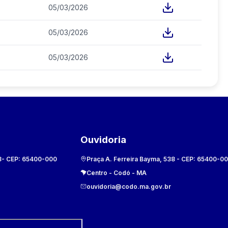
05/03/2026
05/03/2026
05/03/2026
Ouvidoria
8
- CEP:
65400-000
Praça A. Ferreira Bayma, 538
- CEP:
65400-0
Centro
-
Codó
-
MA
ouvidoria@codo.ma.gov.br