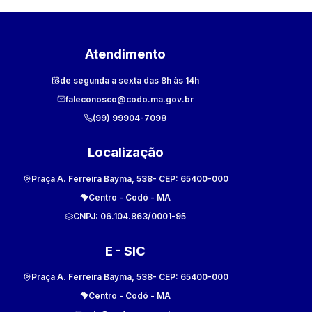
Atendimento
de segunda a sexta das 8h às 14h
faleconosco@codo.ma.gov.br
(99) 99904-7098
Localização
Praça A. Ferreira Bayma, 538
- CEP:
65400-000
Centro
-
Codó
-
MA
CNPJ:
06.104.863/0001-95
E - SIC
Praça A. Ferreira Bayma, 538
- CEP:
65400-000
Centro
-
Codó
-
MA