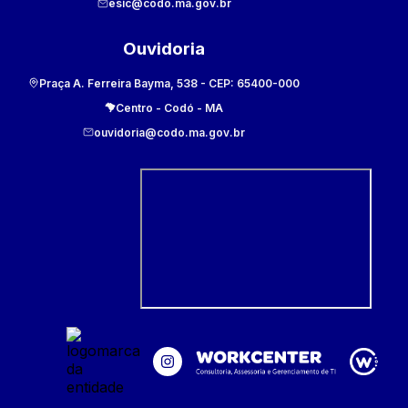
esic@codo.ma.gov.br
Ouvidoria
Praça A. Ferreira Bayma, 538
- CEP:
65400-000
Centro
-
Codó
-
MA
ouvidoria@codo.ma.gov.br