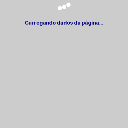
Carregando dados da página...