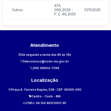
ATA
Outros
006_2026 -
21/11/2025
P. E. 46_2025
Atendimento
de segunda a sexta das 8h às 14h
faleconosco@codo.ma.gov.br
(99) 99904-7098
Localização
Praça A. Ferreira Bayma, 538
- CEP:
65400-000
Centro
-
Codó
-
MA
CNPJ:
06.104.863/0001-95