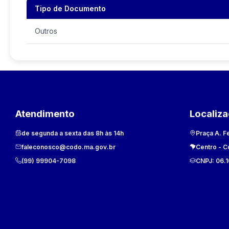
Tipo de Documento
Outros
Atendimento
Localiz
de segunda a sexta das 8h às 14h
Praça A. F
faleconosco@codo.ma.gov.br
Centro
-
C
(99) 99904-7098
CNPJ:
06.