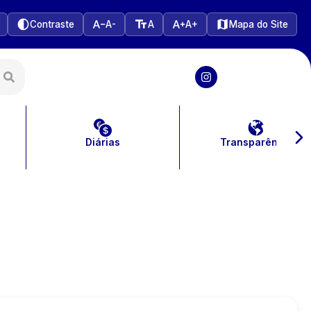
Contraste
A-
A
A+
Mapa do Site
Diárias
Transparência