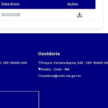
Data Envio
Ações
20/03/2026
Ouvidoria
8
- CEP:
65400-000
Praça A. Ferreira Bayma, 538
- CEP:
65400-0
Centro
-
Codó
-
MA
ouvidoria@codo.ma.gov.br