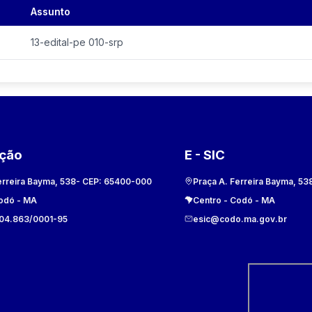
Assunto
13-edital-pe 010-srp
ação
E - SIC
erreira Bayma, 538
- CEP:
65400-000
Praça A. Ferreira Bayma, 53
odó
-
MA
Centro
-
Codó
-
MA
104.863/0001-95
esic@codo.ma.gov.br