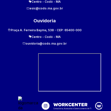
Centro
-
Codó
-
MA
esic@codo.ma.gov.br
Ouvidoria
Praça A. Ferreira Bayma, 538
- CEP:
65400-000
Centro
-
Codó
-
MA
ouvidoria@codo.ma.gov.br