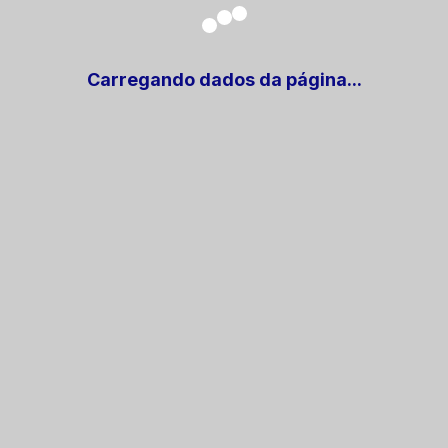
Carregando dados da página...