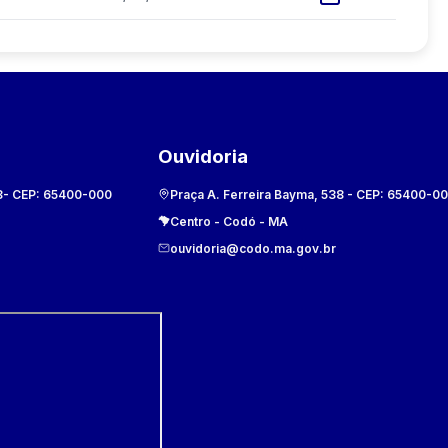
Ouvidoria
8
- CEP:
65400-000
Praça A. Ferreira Bayma, 538
- CEP:
65400-0
Centro
-
Codó
-
MA
ouvidoria@codo.ma.gov.br