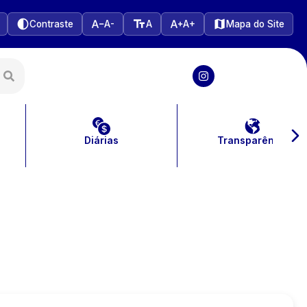
Contraste
A-
A
A+
Mapa do Site
Diárias
Transparência