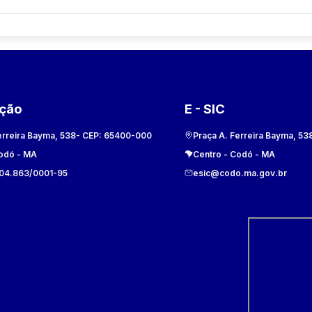
ação
E - SIC
erreira Bayma, 538
- CEP:
65400-000
Praça A. Ferreira Bayma, 53
odó
-
MA
Centro
-
Codó
-
MA
104.863/0001-95
esic@codo.ma.gov.br