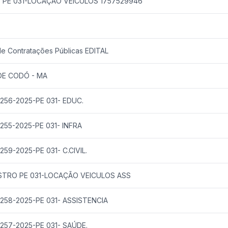
srp PE 031-LOCAÇÃO VEICULOS 1757529946
de Contratações Públicas EDITAL
 DE CODÓ - MA
º 256-2025-PE 031- EDUC.
º 255-2025-PE 031- INFRA
 259-2025-PE 031- C.CIVIL.
ISTRO PE 031-LOCAÇÃO VEICULOS ASS
º 258-2025-PE 031- ASSISTENCIA
º 257-2025-PE 031- SAÚDE.