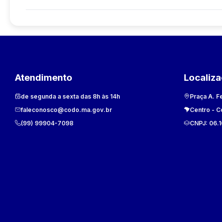
Atendimento
Localiz
de segunda a sexta das 8h às 14h
Praça A. F
faleconosco@codo.ma.gov.br
Centro
-
C
(99) 99904-7098
CNPJ:
06.