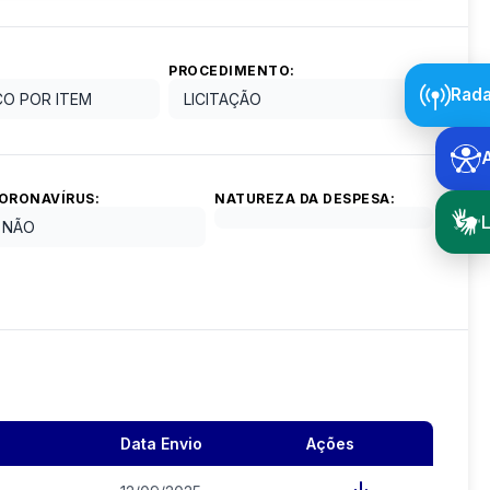
PROCEDIMENTO:
Rada
ÇO POR ITEM
LICITAÇÃO
ORONAVÍRUS:
NATUREZA DA DESPESA:
L
NÃO
Data Envio
Ações