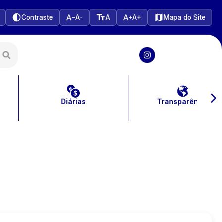
Contraste
A-
A
A+
Mapa do Site
Diárias
Transparência