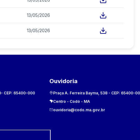
13/05/2026
13/05/2026
Ouvidoria
8
- CEP:
65400-000
Praça A. Ferreira Bayma, 538
- CEP:
65400-0
Centro
-
Codó
-
MA
ouvidoria@codo.ma.gov.br