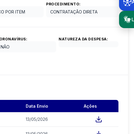
PROCEDIMENTO:
ÇO POR ITEM
CONTRATAÇÃO DIRETA
L
ORONAVÍRUS:
NATUREZA DA DESPESA:
NÃO
Data Envio
Ações
13/05/2026
13/05/2026