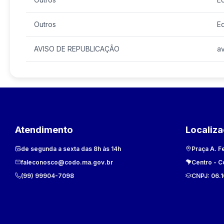
Outros
Ed
AVISO DE REPUBLICAÇÃO
a
Atendimento
Localiz
de segunda a sexta das 8h às 14h
Praça A. F
faleconosco@codo.ma.gov.br
Centro
-
C
(99) 99904-7098
CNPJ:
06.