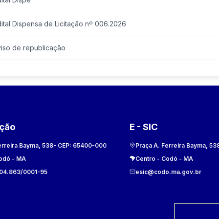
ital Dispensa de Licitação nº 006.2026
viso de republicação
ação
E - SIC
erreira Bayma, 538
- CEP:
65400-000
Praça A. Ferreira Bayma, 53
odó
-
MA
Centro
-
Codó
-
MA
104.863/0001-95
esic@codo.ma.gov.br