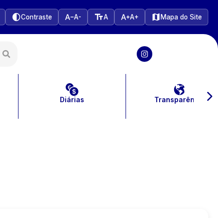
Contraste
A-
A
A+
Mapa do Site
Diárias
Transparência