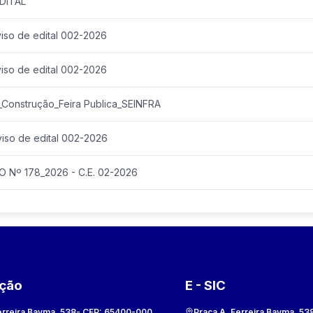
DITAL
iso de edital 002-2026
iso de edital 002-2026
_Construção_Feira Publica_SEINFRA
iso de edital 002-2026
Nº 178_2026 - C.E. 02-2026
ação
E - SIC
erreira Bayma, 538
- CEP:
65400-000
Praça A. Ferreira Bayma, 53