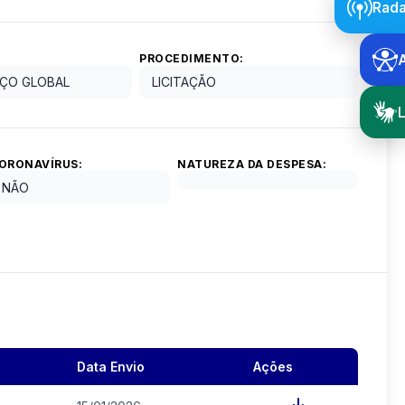
Rada
PROCEDIMENTO:
ÇO GLOBAL
LICITAÇÃO
L
ORONAVÍRUS:
NATUREZA DA DESPESA:
NÃO
Data Envio
Ações