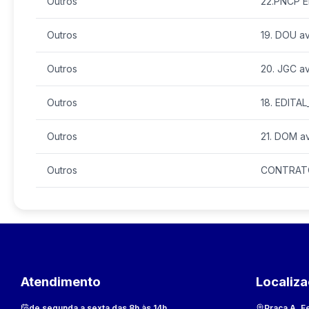
Outros
22.PNCP E
Outros
19. DOU av
Outros
20. JGC av
Outros
18. EDITAL
Outros
21. DOM av
Outros
CONTRATO 
Atendimento
Localiz
de segunda a sexta das 8h às 14h
Praça A. F