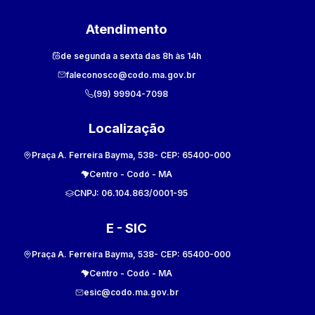
Atendimento
de segunda a sexta das 8h às 14h
faleconosco@codo.ma.gov.br
(99) 99904-7098
Localização
Praça A. Ferreira Bayma, 538
- CEP:
65400-000
Centro
-
Codó
-
MA
CNPJ:
06.104.863/0001-95
E - SIC
Praça A. Ferreira Bayma, 538
- CEP:
65400-000
Centro
-
Codó
-
MA
esic@codo.ma.gov.br