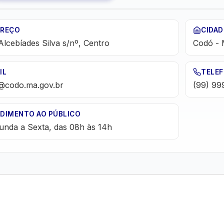
EREÇO
CIDAD
Alcebíades Silva s/nº, Centro
Codó
-
IL
TELE
@codo.ma.gov.br
(99) 9
DIMENTO AO PÚBLICO
unda a Sexta, das 08h às 14h