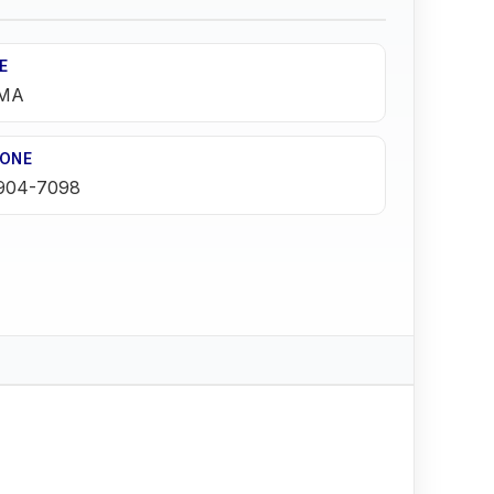
E
MA
FONE
9904-7098