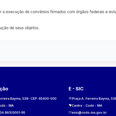
ntrolar a execução de convênios firmados com órgãos federais e 
cução de seus objetos.
ação
E - SIC
erreira Bayma, 538
- CEP:
65400-000
Praça A. Ferreira Bayma, 53
odó
-
MA
Centro
-
Codó
-
MA
104.863/0001-95
esic@codo.ma.gov.br