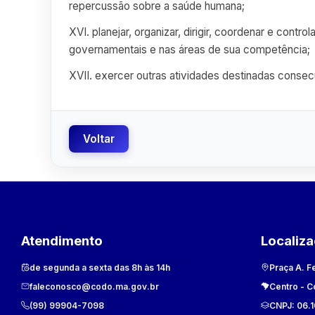
repercussão sobre a saúde humana;
XVI. planejar, organizar, dirigir, coordenar e co
governamentais e nas áreas de sua competência;
XVII. exercer outras atividades destinadas conse
Voltar
Atendimento
Localiz
de segunda a sexta das 8h às 14h
Praça A. F
faleconosco@codo.ma.gov.br
Centro
-
C
(99) 99904-7098
CNPJ:
06.