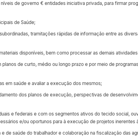
s níveis de governo € entidades iniciativa privada, para firmar p
icipais de Saúde;
 subordinadas, tramitações rápidas de informação entre as dive
ateriais disponíveis, bem como processar as demais atividades 
 em planos de curto, médio ou longo prazo e por meio de program
mas em saúde e avaliar a execução dos mesmos;
 andamento dos planos de execução, perspectivas de desenvolvim
uais e federais e com os segmentos ativos do tecido social, ou
ssários e/ou oportunos para à execução de projetos inerentes à
ca e de saúde do trabalhador e colaboração na fiscalização das 