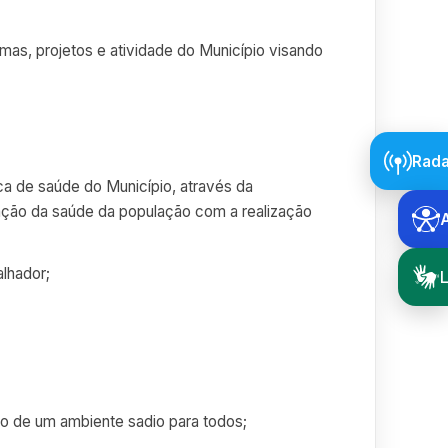
gramas, projetos e atividade do Município visando
Rada
ica de saúde do Município, através da
ção da saúde da população com a realização
alhador;
L
ão de um ambiente sadio para todos;