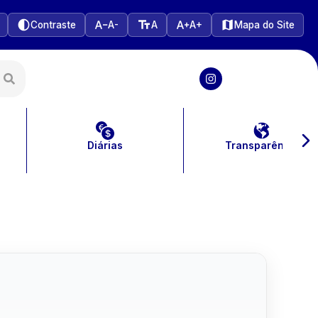
Contraste
A-
A
A+
Mapa do Site
Diárias
Transparência