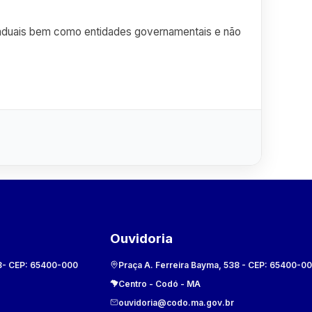
estaduais bem como entidades governamentais e não
Ouvidoria
8
- CEP:
65400-000
Praça A. Ferreira Bayma, 538
- CEP:
65400-0
Centro
-
Codó
-
MA
ouvidoria@codo.ma.gov.br