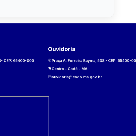
Ouvidoria
8
- CEP:
65400-000
Praça A. Ferreira Bayma, 538
- CEP:
65400-0
Centro
-
Codó
-
MA
ouvidoria@codo.ma.gov.br