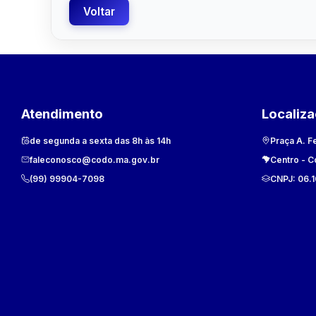
Voltar
Atendimento
Localiz
de segunda a sexta das 8h às 14h
Praça A. F
faleconosco@codo.ma.gov.br
Centro
-
C
(99) 99904-7098
CNPJ:
06.