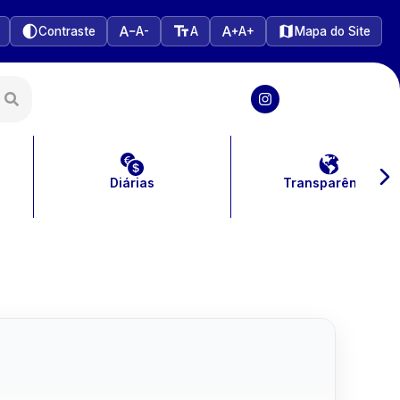
Contraste
A-
A
A+
Mapa do Site
Diárias
Transparência