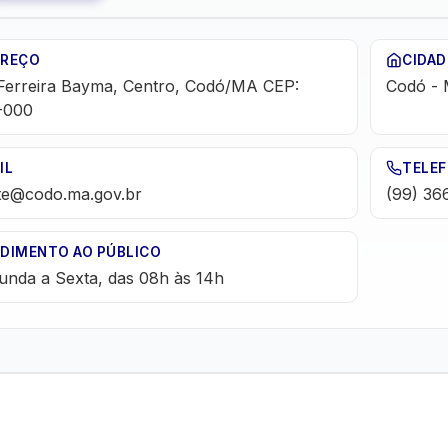
EREÇO
CIDAD
Ferreira Bayma, Centro, Codó/MA CEP:
Codó
-
-000
IL
TELE
te@codo.ma.gov.br
(99) 36
DIMENTO AO PÚBLICO
unda a Sexta, das 08h às 14h