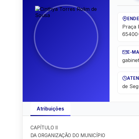
END
Praça 
65400
E-MA
gabine
ATEN
de Seg
Atribuições
CAPÍTULO II
DA ORGANIZAÇÃO DO MUNICÍPIO