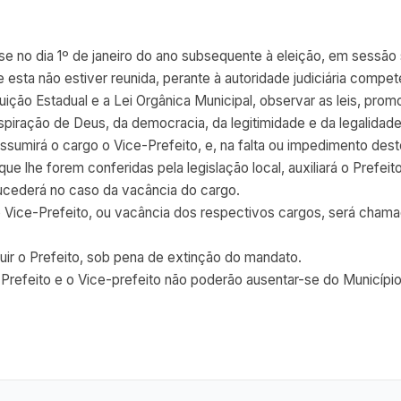
sse no dia 1º de janeiro do ano subsequente à eleição, em sessão
esta não estiver reunida, perante à autoridade judiciária compe
uição Estadual e a Lei Orgânica Municipal, observar as leis, prom
piração de Deus, da democracia, da legitimidade e da legalidade
assumirá o cargo o Vice-Prefeito, e, na falta ou impedimento des
 que lhe forem conferidas pela legislação local, auxiliará o Pref
 sucederá no caso da vacância do cargo.
o Vice-Prefeito, ou vacância dos respectivos cargos, será chama
tuir o Prefeito, sob pena de extinção do mandato.
Prefeito e o Vice-prefeito não poderão ausentar-se do Município 