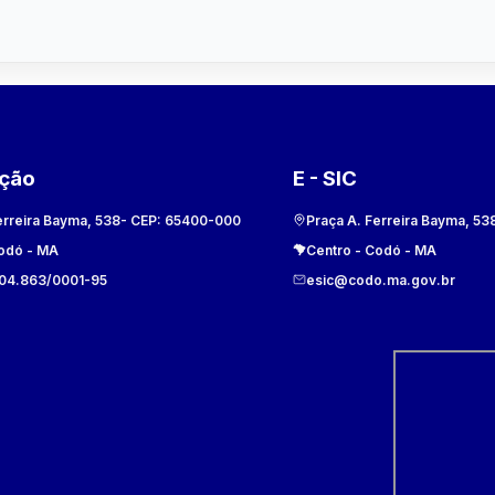
ação
E - SIC
erreira Bayma, 538
- CEP:
65400-000
Praça A. Ferreira Bayma, 53
odó
-
MA
Centro
-
Codó
-
MA
104.863/0001-95
esic@codo.ma.gov.br