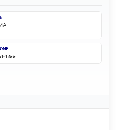
E
MA
FONE
61-1399