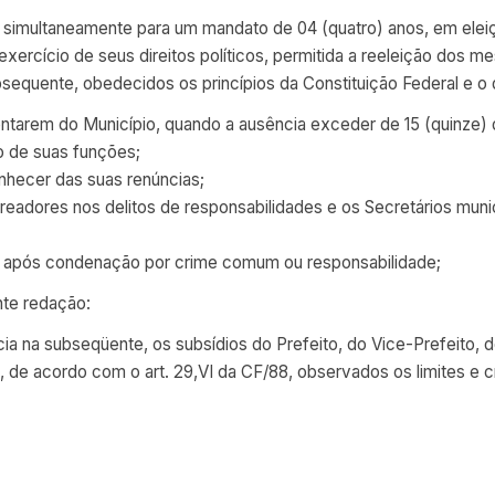
tos simultaneamente para um mandato de 04 (quatro) anos, em eleiçã
 exercício de seus direitos políticos, permitida a reeleição dos
quente, obedecidos os princípios da Constituição Federal e o que
usentarem do Município, quando a ausência exceder de 15 (quinze) 
o de suas funções;
onhecer das suas renúncias;
Vereadores nos delitos de responsabilidades e os Secretários mu
ito após condenação por crime comum ou responsabilidade;
inte redação:
gência na subseqüente, os subsídios do Prefeito, do Vice-Prefeito
 de acordo com o art. 29,VI da CF/88, observados os limites e cr