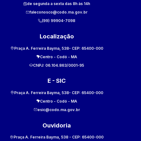
de segunda a sexta das 8h às 14h
faleconosco@codo.ma.gov.br
(99) 99904-7098
Localização
Praça A. Ferreira Bayma, 538
- CEP:
65400-000
Centro
-
Codó
-
MA
CNPJ:
06.104.863/0001-95
E - SIC
Praça A. Ferreira Bayma, 538
- CEP:
65400-000
Centro
-
Codó
-
MA
esic@codo.ma.gov.br
Ouvidoria
Praça A. Ferreira Bayma, 538
- CEP:
65400-000