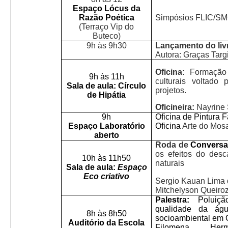
Espaço Lócus da
Razão Poética
Simpósios FLIC/S
(Terraço Vip do
Buteco)
9h às 9h30
Lançamento do liv
Autora: Graças Targ
Oficina:
Formação 
9h às 11h
culturais voltado
Sala de aula: Círculo
projetos.
de Hipátia
Oficineira:
Nayrine 
9h
Oficina de Pintura Fa
Espaço Laboratório
Oficina
Arte do Mos
aberto
Roda de
Conversa
os efeitos do desc
10h às 11h50
naturais
Sala de aula:
Espaço
Eco criativo
Sergio Kauan Lima 
Mitchelyson Queiro
Palestra:
Poluiç
qualidade da águ
8h às 8h50
socioambiental em 
Auditório da Escola
Filomena He