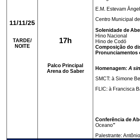
E.M. Estevam Ânge
Centro Municipal de
11/11/25
Solenidade de Abe
Hino Nacional
17h
TARDE/
Hino de Codó
NOITE
Composição do dis
Pronunciamentos o
Palco Principal
Homenagem:
A si
Arena do Saber
SMCT: à Simone Be
FLIC: à Francisca B
Conferência de Abe
Oceano
”
Palestrante:
Antôni