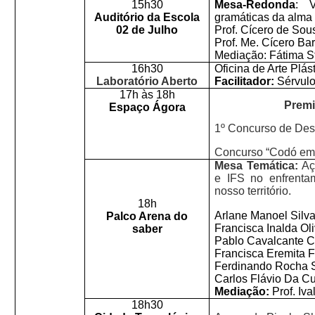
15h30
Mesa-Redonda
: V
Auditório da Escola
gramáticas da alma 
02 de Julho
Prof. Cícero de Sou
Prof. Me. Cícero Ba
Mediação: Fátima S
16h30
Oficina de Arte Plás
Laboratório Aberto
Facilitador:
Sérvulo
17h às 18h
Premi
Espaço Ágora
1º Concurso de De
Concurso “Codó em 
Mesa Temática:
Aç
e IFS no enfrenta
nosso território.
18h
Arlane Manoel Silv
Palco Arena do
Francisca Inalda Ol
saber
Pablo Cavalcante 
Francisca Eremita F
Ferdinando Rocha 
Carlos Flávio Da C
Mediação:
Prof. Iv
18h30