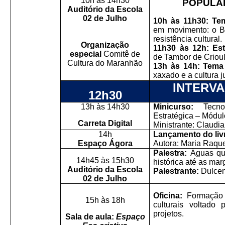
10h às 14h30
POPULAR
Auditório da Escola
02 de Julho
10h às 11h30: Te
em movimento: o 
resistência cultural.
Organização
11h30 às 12h:
Es
especial
Comitê de
de Tambor de Criou
Cultura do Maranhão
13h às 14h: Tema
xaxado e a cultura 
INTERV
12h30
13h às 14h30
Minicurso:
Tecnol
Estratégica – Módul
Carreta Digital
Ministrante: Claudia
14h
Lançamento do liv
Espaço Ágora
Autora: Maria Raqu
Palestra:
Águas qu
14h45 às 15h30
histórica até as mar
Auditório da Escola
Palestrante:
Dulcen
02 de Julho
Oficina:
Formação 
15h às 18h
culturais voltado
projetos.
Sala de aula:
Espaço