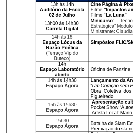
13h às 14h
Cine Página & Pixe
Auditório da Escola
Filme
“Impactos a
02 de Julho
Filme
“La Luna”
Minicurso:
Tecnol
13h00 às 14h30
Estratégica” Módulo
Carreta Digital
Ministrante: Claudia
14h às 18
Espaço Lócus da
Simpósios FLIC/
Razão Poética
(Terraço Vip do
Buteco)
14h
Espaço Laboratório
Oficina de Fanzine
aberto
14h às 14h30
Lançamento da Ant
Espaço Ágora
“
Um Coração sem Po
Obra Coletiva dos
Figueiredo
Apresentação cult
15h às 15h30
Pocket
Show “Autoe
Espaço Ágora
Artista Local: Man
15h30
Batalha de Slam Est
Espaço Ágora
Premiação do slam