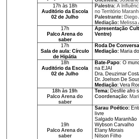
17h às 18h
Palestra:
A Influên
Auditório da Escola
no Território Maran
02 de Julho
Palestrante:
Diego 
Mediação:
Melissa
17h
Apresentação Cult
Palco Arena do
Ventre)
saber
17h
Roda De Convers
Sala de aula: Círculo
Mediação:
Maria do
de Hipátia
18h
Bate-Papo
: O mund
Auditório da Escola
na EJAI
02 de Julho
Dra. Deuzimar Cost
Dr. Joelson De Sou
Mediação
: Vera Ro
18h às 19h
Tema:
Desfile afro 
Palco Arena do
Coordenação
: Mar
saber
Sarau Poético:
Ent
livre
Salgado Maranhão
19h
Wybson Carvalho
Palco Arena do
Elany Morais
saber
Nilson Filho