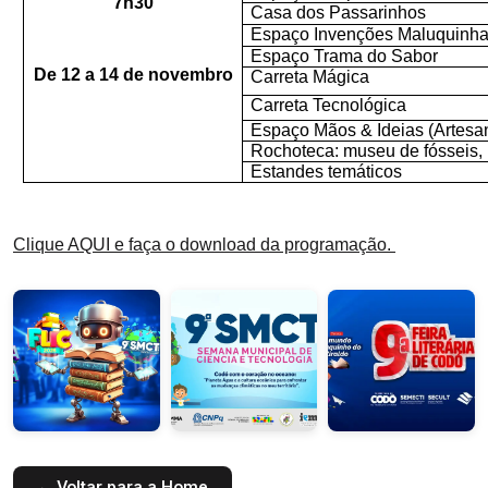
7h30
Casa dos Passarinhos
Espaço Invenções Maluquinh
Espaço Trama do Sabor
De 12 a 14 de novembro
Carreta Mágica
Carreta Tecnológica
Espaço Mãos & Ideias (Artesan
Rochoteca: museu de fósseis, 
Estandes temáticos
Clique AQUI e faça o download da programação.
← Voltar para a Home