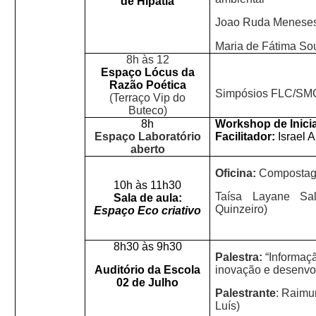
de Hipátia
Joao Ruda Menese
Maria de Fátima So
8h às 12
Espaço Lócus da
Razão Poética
Simpósios FLC/SM
(Terraço Vip do
Buteco)
8h
Workshop de Inici
Espaço Laboratório
Facilitador:
Israel 
aberto
Oficina:
Compostage
10h às 11h30
Taísa Layane Sal
Sala de aula:
Quinzeiro)
Espaço Eco criativo
8h30 às 9h30
Palestra:
“Informaçã
Auditório da Escola
inovação e desenvo
02 de Julho
Palestrante
:
Raimu
Luís)