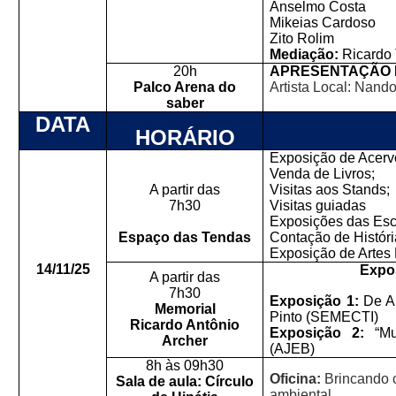
Anselmo Costa
Mikeias Cardoso
Zito Rolim
Mediação:
Ricardo 
20h
APRESENTAÇÃO 
Palco Arena do
Artista Local: Nand
saber
DATA
HORÁRIO
Exposição de Acerv
Venda de Livros;
A partir das
Visitas aos Stands;
7h30
Visitas guiadas
Exposições das Esc
Espaço das Tendas
Contação de Históri
Exposição de Artes 
14/11/25
Expo
A partir das
7h30
Exposição 1:
De A 
Memorial
Pinto (SEMECTI)
Ricardo Antônio
Exposição 2:
“Mu
Archer
(AJEB)
8h às 09h30
Oficina:
Brincando 
Sala de aula: Círculo
ambiental