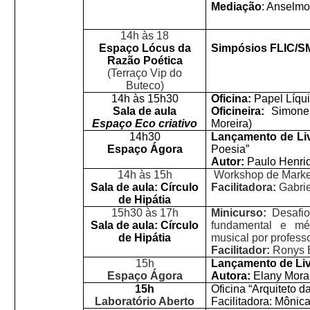
Mediação
: Anselm
14h às 18
Espaço Lócus da
Simpósios FLIC/
Razão Poética
(Terraço Vip do
Buteco)
14h às 15h30
Oficina:
Papel Líqu
Sala de aula
Oficineira:
Simone
Espaço Eco criativo
Moreira)
14h30
Lançamento de Li
Espaço Ágora
Poesia”
Autor:
Paulo Henri
14h às 15h
Workshop de Market
Sala de aula: Círculo
Facilitadora:
Gabri
de Hipátia
15h30 às 17h
Minicurso:
Desafi
Sala de aula: Círculo
fundamental e mé
de Hipátia
musical por profess
Facilitador:
Ronys 
15h
Lançamento de Li
Espaço Ágora
Autora:
Elany Mora
15h
Oficina “Arquiteto d
Laboratório Aberto
Facilitadora: Mônic