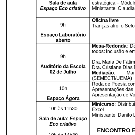
Sala de aula
estratégica
– Módulo
Espaço Eco criativo
Ministrante: Claudi
Oficina
livre
9h
Tranças afro: o Sel
Espaço Laboratório
aberto
Mesa-
Redonda
: D
todos: inclusão e e
9h
Dra. Maria De Fáti
Auditório da Escola
Dra. Cristiane Dias
02 de Julho
Mediação
: Mar
(SEMECTI/UEMA)
Roda de Poesia co
10h
Apresentações das 
Apresentação de Vo
Espaço Ágora
Minicurso
: Distrib
10h às 11h30
Excel
Ministrante: Danilo
Sala de aula:
Espaço
Eco criativo
ENCONTRO E