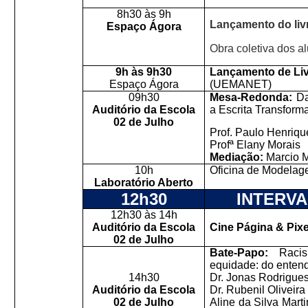
8h30 às 9h
Lançamento do liv
Espaço Ágora
Obra coletiva dos a
9h às 9h30
Lançamento de Li
Espaço Ágora
(UEMANET)
09h30
Mesa-Redonda:
Da
Auditório da Escola
a Escrita Transform
02 de Julho
Prof. Paulo Henriqu
Profª Elany Morais
Mediação:
Marcio 
10h
Oficina
de Modelage
Laboratório Aberto
12h30
INTERV
12h30 às 14h
Auditório da Escola
Cine Página & Pixe
02 de Julho
Bate-Papo:
Racism
equidade: do entend
14h30
Dr.
Jonas Rodrigue
Auditório da Escola
Dr. Rubenil Olivei
02 de Julho
Aline da Silva Mart