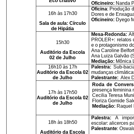
Eco criativo
Oficineiro:
Nanda P
Oficina
: Produção 
16h às 17h30
Dores e de Enxagua
Oficineiro:
Dyego M
Sala de aula: Círculo
de Hipátia
Mesa-Redonda:
Al
PROLER+: relatos 
15h30
e o protagonismo do
Ana Caroline Belfor
Auditório da Escola
Ana Luiza Galvão
(
02 de Julho
Mediação:
Mônica 
16h10 às 17h
Palestra:
Sub-baci
Auditório da Escola 02
mudanças climática
de Julho
Palestrante:
Alex 
Roda de Conver
presença feminina
17h às 17h50
Cecilia Teresa Muni
Auditório da Escola 02
Floriza Gomide Sal
de Julho
Mediação:
Raquel 
Palestra:
A impor
18h às 18h50
escolar: alicerces p
Palestrante
:
Oswald
Auditório da Escola