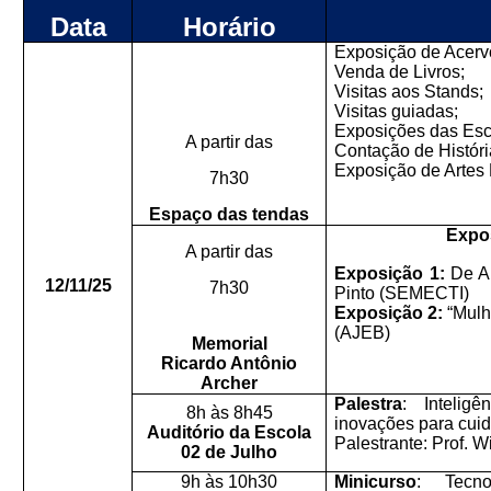
Data
Horário
Exposição de Acerv
Venda de Livros;
Visitas aos Stands;
Visitas guiadas;
Exposições das Esc
A partir das
Contação de Históri
Exposição de Artes 
7h30
Espaço das tendas
Expo
A partir das
Exposição 1:
De A 
12/11/25
7h30
Pinto (SEMECTI)
Exposição 2:
“Mulh
(AJEB)
Memorial
Ricardo Antônio
Archer
Palestra
: Intelig
8h às 8h45
inovações para cuid
Auditório da Escola
Palestrante: Prof. W
02 de Julho
9h às 10h30
Minicurso
: Tecno