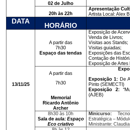
02 de Julho
Apresentação Cult
20h às 22h
Artista Local: Alex B
DATA
HORÁRIO
Exposição de Acerv
Venda de Livros;
A partir das
Visitas aos Stands;
7h30
Visitas guiadas;
Espaço das tendas
Exposições das Esc
Contação de Históri
Exposição de Artes 
Expo
A partir das
Exposição 1:
De A 
7h30
13/11/25
Pinto (SEMECTI)
Exposição 2:
“Mu
(AJEB)
Memorial
Ricardo Antônio
Archer
8h30 às 10h
Minicurso:
Tecn
Sala de aula:
Espaço
Estratégica – Módul
Eco criativo
Ministrante: Claudia
8h às 12