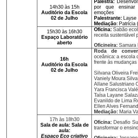
Palestra:
Desenvol
14h30 às 15h
por que ensinar
Auditório da Escola
emoções
02 de Julho
Palestrante:
Layse 
Mediação
: Patríci
Oficina:
Sabão ecol
15h30 às 16h30
receita sustentável 
Espaço Laboratório
aberto
Oficineira:
Samara 
Roda
de
conve
oceânica: a escola 
16h
frente às mudanças c
Auditório da Escola
02 de Julho
Silvana Oliveira Fre
Vaniely Moura Silva
Allane Salustriano 
Yara Francisca Valé
Taísa Layane Salaz
Evanildo de Lima R
Ellen Alves Fernan
Mediação:
Maria Va
17h às 18h30
Oficina:
Desafio Su
Sala de aula: Sala de
transformar o ensin
aula:
Espaço Eco criativo
Oficineira:
Joseane 