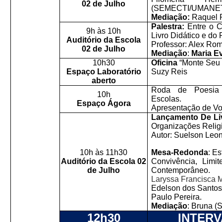
02 de Julho
(SEMECTI/UMANE
Mediação:
Raquel 
Palestra:
Entre o 
9h às 10h
Livro Didático e do
Auditório da Escola
Professor:
Alex Rom
02 de Julho
Mediação
:
Maria Ev
10h30
Oficina
“Monte Seu 
Espaço Laboratório
Suzy Reis
aberto
Roda de Poesia 
10h
Escolas.
Espaço Ágora
Apresentação de Vo
Lançamento De Li
Organizações Relig
Autor: Suelson Leon
10h às 11h30
Mesa-Redonda
: Es
Auditório da Escola 02
Convivência, Limi
de Julho
Contemporâneo.
Laryssa Francisca 
Edelson dos Santos
Paulo Pereira.
Mediação
: Bruna 
12h30
INTER