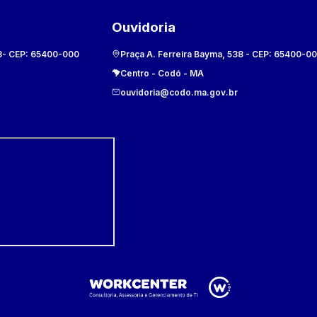
Ouvidoria
8
- CEP:
65400-000
Praça A. Ferreira Bayma, 538
- CEP:
65400-0
Centro
-
Codó
-
MA
ouvidoria@codo.ma.gov.br