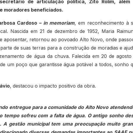
ecretário de articulação política, Zito Rolim, além
 e moradores beneficiados.
arbosa Cardoso –
in memoriam
, em reconhecimento à 
 local. Nascida em 21 de dezembro de 1952, Maria Raimu
 se aposentar, retornou ao povoado Alto Novo, onde passo
parte de suas terras para a construção de moradias e aju
zenamento de água da chuva. Falecida em 20 de agosto
de um poço que garantisse água potável a todos, sonho 
lávio
, destacou o impacto positivo da obra.
ndo entregue para a comunidade do Alto Novo atendend
 tempo sofreu com a falta de água. O antigo sonho de
. A gestão municipal tem uma preocupação muito gra
direcionado diversas demandas importantes ao SAAE p