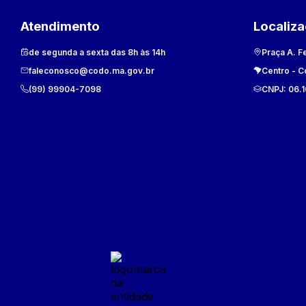
Atendimento
Localiz
de segunda a sexta das 8h às 14h
Praça A. F
faleconosco@codo.ma.gov.br
Centro
-
C
(99) 99904-7098
CNPJ:
06.