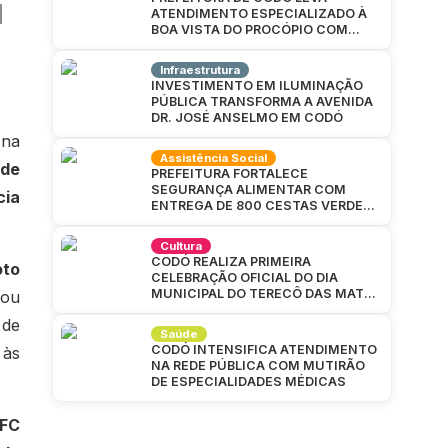
ATENDIMENTO ESPECIALIZADO À
BOA VISTA DO PROCÓPIO COM
GRANDE MUTIRÃO DA SAÚDE
Infraestrutura
INVESTIMENTO EM ILUMINAÇÃO
PÚBLICA TRANSFORMA A AVENIDA
DR. JOSÉ ANSELMO EM CODÓ
 na
Assistência Social
 de
PREFEITURA FORTALECE
SEGURANÇA ALIMENTAR COM
cia
ENTREGA DE 800 CESTAS VERDES
EM CAJAZEIRAS
Cultura
CODÓ REALIZA PRIMEIRA
oto
CELEBRAÇÃO OFICIAL DO DIA
MUNICIPAL DO TERECÔ DAS MATAS
tou
CODOENSES
 de
Saúde
CODÓ INTENSIFICA ATENDIMENTO
 às
NA REDE PÚBLICA COM MUTIRÃO
DE ESPECIALIDADES MÉDICAS
 FC