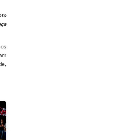
nto
nça
aos
ram
de,