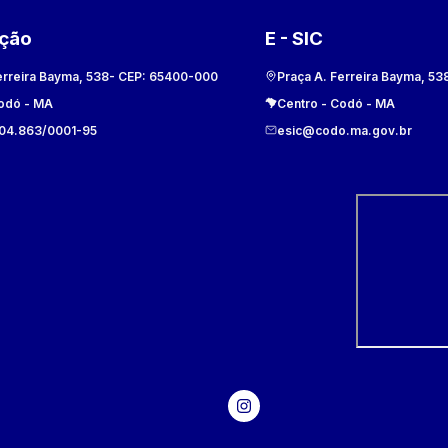
ação
E - SIC
erreira Bayma, 538
- CEP:
65400-000
Praça A. Ferreira Bayma, 53
odó
-
MA
Centro
-
Codó
-
MA
104.863/0001-95
esic@codo.ma.gov.br