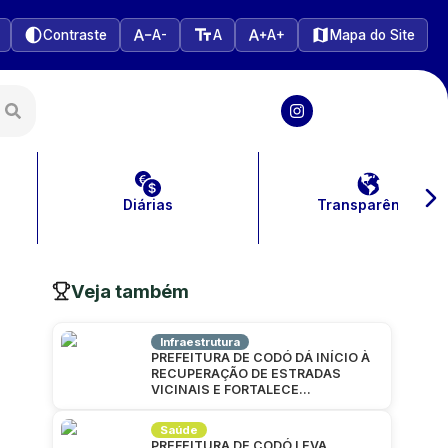
Contraste
A-
A
A+
Mapa do Site
Diárias
Transparência
Veja também
Infraestrutura
PREFEITURA DE CODÓ DÁ INÍCIO À
RECUPERAÇÃO DE ESTRADAS
VICINAIS E FORTALECE
INFRAESTRUTURA NA ZONA RURAL
Saúde
PREFEITURA DE CODÓ LEVA