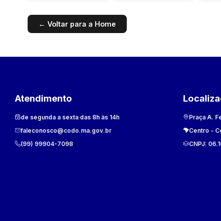
← Voltar para a Home
Atendimento
Localiz
de segunda a sexta das 8h às 14h
Praça A. F
faleconosco@codo.ma.gov.br
Centro
-
C
(99) 99904-7098
CNPJ:
06.