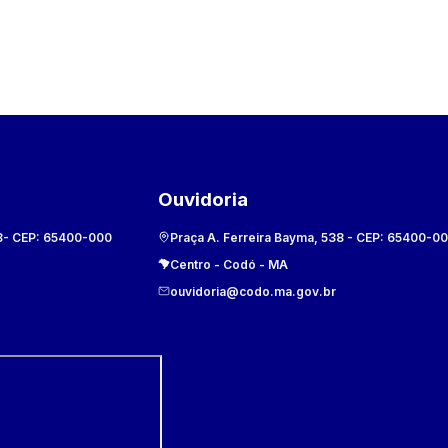
Ouvidoria
8
- CEP:
65400-000
Praça A. Ferreira Bayma, 538
- CEP:
65400-0
Centro
-
Codó
-
MA
ouvidoria@codo.ma.gov.br