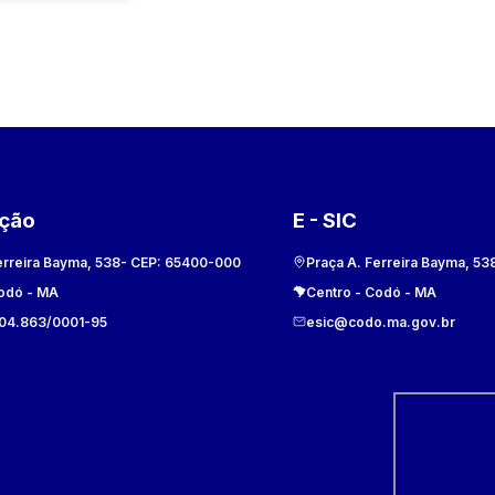
ação
E - SIC
erreira Bayma, 538
- CEP:
65400-000
Praça A. Ferreira Bayma, 53
odó
-
MA
Centro
-
Codó
-
MA
104.863/0001-95
esic@codo.ma.gov.br