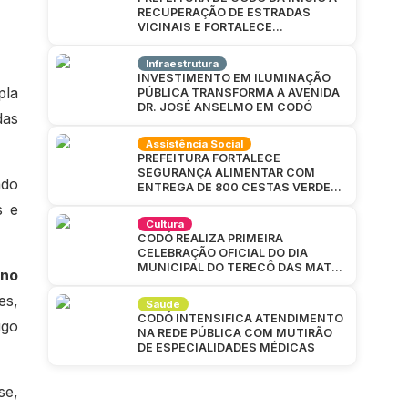
RECUPERAÇÃO DE ESTRADAS
VICINAIS E FORTALECE
INFRAESTRUTURA NA ZONA RURAL
Infraestrutura
INVESTIMENTO EM ILUMINAÇÃO
pla
PÚBLICA TRANSFORMA A AVENIDA
DR. JOSÉ ANSELMO EM CODÓ
das
Assistência Social
PREFEITURA FORTALECE
SEGURANÇA ALIMENTAR COM
ado
ENTREGA DE 800 CESTAS VERDES
EM CAJAZEIRAS
s e
Cultura
CODÓ REALIZA PRIMEIRA
CELEBRAÇÃO OFICIAL DO DIA
MUNICIPAL DO TERECÔ DAS MATAS
 no
CODOENSES
es,
Saúde
CODÓ INTENSIFICA ATENDIMENTO
ugo
NA REDE PÚBLICA COM MUTIRÃO
DE ESPECIALIDADES MÉDICAS
se,