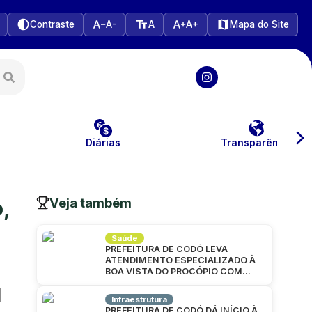
Contraste
A-
A
A+
Mapa do Site
Diárias
Transparência
Veja também
,
Saúde
PREFEITURA DE CODÓ LEVA
ATENDIMENTO ESPECIALIZADO À
BOA VISTA DO PROCÓPIO COM
GRANDE MUTIRÃO DA SAÚDE
Infraestrutura
PREFEITURA DE CODÓ DÁ INÍCIO À