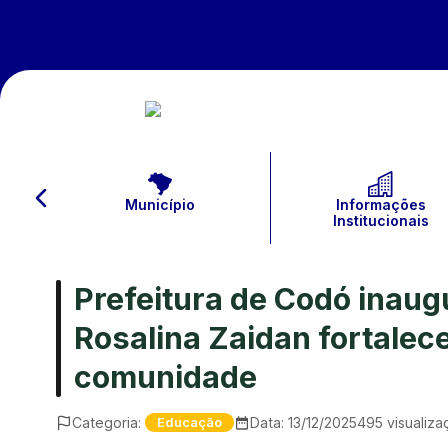
Município
Informações
Institucionais
Prefeitura de Codó inaug
Rosalina Zaidan fortalec
comunidade
Categoria:
Data:
13/12/2025
495
visualiza
Educação