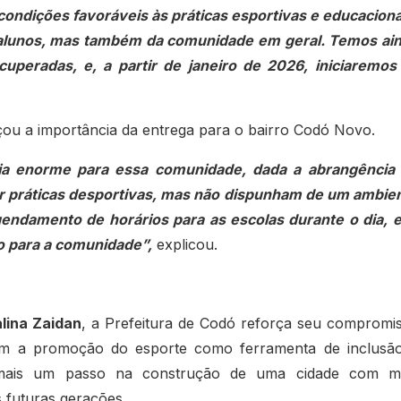
ondições favoráveis às práticas esportivas e educaciona
s alunos, mas também da comunidade em geral. Temos ai
uperadas, e, a partir de janeiro de 2026, iniciaremos
rçou a importância da entrega para o bairro Codó Novo.
cia enorme para essa comunidade, dada a abrangência
zar práticas desportivas, mas não dispunham de um ambie
gendamento de horários para as escolas durante o dia, e
to para a comunidade”,
explicou.
alina Zaidan
, a Prefeitura de Codó reforça seu compromi
m a promoção do esporte como ferramenta de inclusã
a mais um passo na construção de uma cidade com m
s futuras gerações.