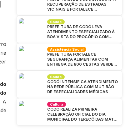
RECUPERAÇÃO DE ESTRADAS
VICINAIS E FORTALECE
INFRAESTRUTURA NA ZONA RURAL
Saúde
PREFEITURA DE CODÓ LEVA
ATENDIMENTO ESPECIALIZADO À
BOA VISTA DO PROCÓPIO COM
GRANDE MUTIRÃO DA SAÚDE
rro
Assistência Social
ria
PREFEITURA FORTALECE
SEGURANÇA ALIMENTAR COM
zer
ENTREGA DE 800 CESTAS VERDES
EM CAJAZEIRAS
Saúde
CODÓ INTENSIFICA ATENDIMENTO
 do
NA REDE PÚBLICA COM MUTIRÃO
DE ESPECIALIDADES MÉDICAS
 do
. A
Cultura
CODÓ REALIZA PRIMEIRA
ade
CELEBRAÇÃO OFICIAL DO DIA
MUNICIPAL DO TERECÔ DAS MATAS
CODOENSES