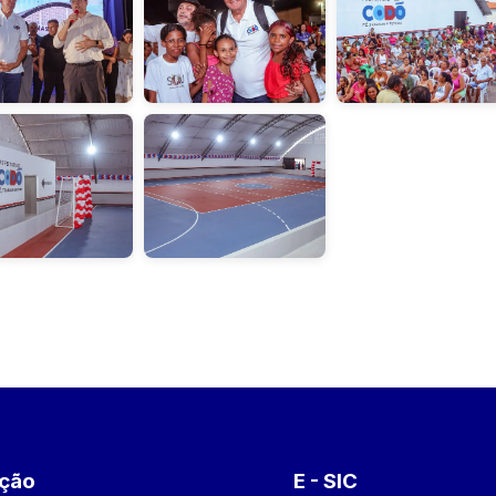
ação
E - SIC