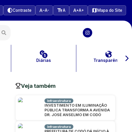
Contraste
A-
A
A+
Mapa do Site
Diárias
Transparência
Veja também
Infraestrutura
INVESTIMENTO EM ILUMINAÇÃO
PÚBLICA TRANSFORMA A AVENIDA
DR. JOSÉ ANSELMO EM CODÓ
Infraestrutura
PREFEITURA DE CODÓ DÁ INÍCIO À