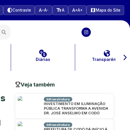
Contraste
A-
A
A+
Mapa do Site
Diárias
Transparência
Veja também
os
Infraestrutura
INVESTIMENTO EM ILUMINAÇÃO
PÚBLICA TRANSFORMA A AVENIDA
DR. JOSÉ ANSELMO EM CODÓ
Infraestrutura
PREFEITURA DE CODÓ DÁ INÍCIO À