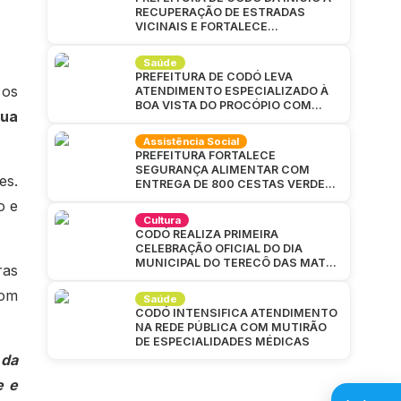
RECUPERAÇÃO DE ESTRADAS
VICINAIS E FORTALECE
INFRAESTRUTURA NA ZONA RURAL
Saúde
PREFEITURA DE CODÓ LEVA
 os
ATENDIMENTO ESPECIALIZADO À
BOA VISTA DO PROCÓPIO COM
ua
GRANDE MUTIRÃO DA SAÚDE
Assistência Social
PREFEITURA FORTALECE
SEGURANÇA ALIMENTAR COM
es.
ENTREGA DE 800 CESTAS VERDES
EM CAJAZEIRAS
o e
Cultura
CODÓ REALIZA PRIMEIRA
CELEBRAÇÃO OFICIAL DO DIA
MUNICIPAL DO TERECÔ DAS MATAS
ras
CODOENSES
com
Saúde
CODÓ INTENSIFICA ATENDIMENTO
NA REDE PÚBLICA COM MUTIRÃO
DE ESPECIALIDADES MÉDICAS
 da
e e