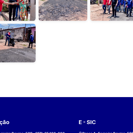
ação
E - SIC