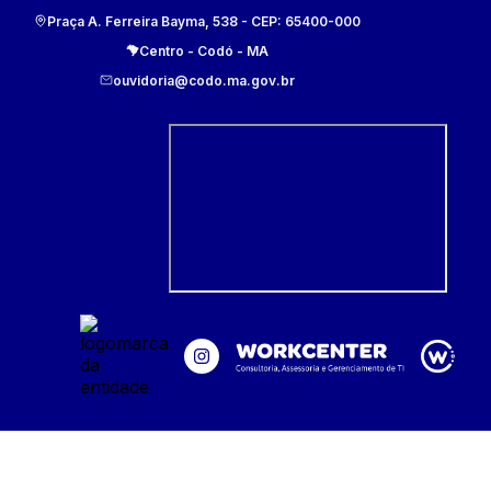
Praça A. Ferreira Bayma, 538
- CEP:
65400-000
Centro
-
Codó
-
MA
ouvidoria@codo.ma.gov.br