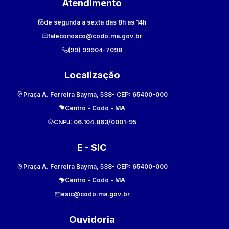
Atendimento
de segunda a sexta das 8h às 14h
faleconosco@codo.ma.gov.br
(99) 99904-7098
Localização
Praça A. Ferreira Bayma, 538
- CEP:
65400-000
Centro
-
Codó
-
MA
CNPJ:
06.104.863/0001-95
E - SIC
Praça A. Ferreira Bayma, 538
- CEP:
65400-000
Centro
-
Codó
-
MA
esic@codo.ma.gov.br
Ouvidoria