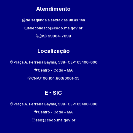
Atendimento
de segunda a sexta das 8h às 14h
faleconosco@codo.ma.gov.br
(99) 99904-7098
Localização
Praça A. Ferreira Bayma, 538
- CEP:
65400-000
Centro
-
Codó
-
MA
CNPJ:
06.104.863/0001-95
E - SIC
Praça A. Ferreira Bayma, 538
- CEP:
65400-000
Centro
-
Codó
-
MA
esic@codo.ma.gov.br