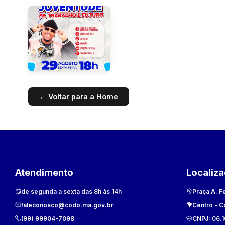
← Voltar para a Home
Atendimento
Localiz
de segunda a sexta das 8h às 14h
Praça A. F
faleconosco@codo.ma.gov.br
Centro
-
C
(99) 99904-7098
CNPJ:
06.