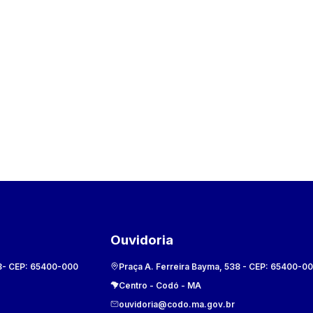
Ouvidoria
8
- CEP:
65400-000
Praça A. Ferreira Bayma, 538
- CEP:
65400-0
Centro
-
Codó
-
MA
ouvidoria@codo.ma.gov.br