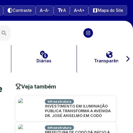
Contraste
A-
A
A+
Mapa do Site
Diárias
Transparência
Veja também
e
Infraestrutura
INVESTIMENTO EM ILUMINAÇÃO
PÚBLICA TRANSFORMA A AVENIDA
DR. JOSÉ ANSELMO EM CODÓ
Infraestrutura
PREFEITURA DE CODÓ DÁ INÍCIO À