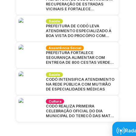
RECUPERAÇÃO DE ESTRADAS
VICINAIS E FORTALECE
INFRAESTRUTURA NA ZONA RURAL
Saúde
PREFEITURA DE CODÓ LEVA
ATENDIMENTO ESPECIALIZADO À
BOA VISTA DO PROCÓPIO COM
GRANDE MUTIRÃO DA SAÚDE
Assistência Social
PREFEITURA FORTALECE
SEGURANÇA ALIMENTAR COM
ENTREGA DE 800 CESTAS VERDES
EM CAJAZEIRAS
Saúde
CODÓ INTENSIFICA ATENDIMENTO
NA REDE PÚBLICA COM MUTIRÃO
DE ESPECIALIDADES MÉDICAS
Cultura
CODÓ REALIZA PRIMEIRA
CELEBRAÇÃO OFICIAL DO DIA
MUNICIPAL DO TERECÔ DAS MATAS
CODOENSES
Rada