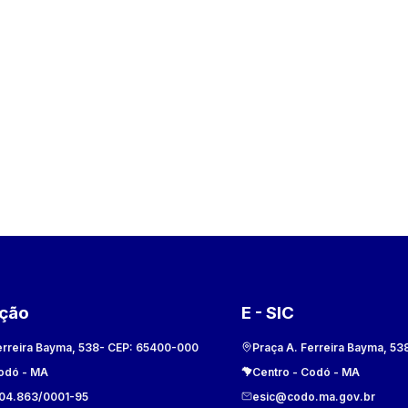
ação
E - SIC
erreira Bayma, 538
- CEP:
65400-000
Praça A. Ferreira Bayma, 53
odó
-
MA
Centro
-
Codó
-
MA
104.863/0001-95
esic@codo.ma.gov.br