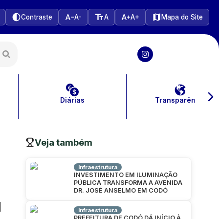
Contraste
A-
A
A+
Mapa do Site
Diárias
Transparência
Veja também
Infraestrutura
INVESTIMENTO EM ILUMINAÇÃO
PÚBLICA TRANSFORMA A AVENIDA
DR. JOSÉ ANSELMO EM CODÓ
Infraestrutura
PREFEITURA DE CODÓ DÁ INÍCIO À