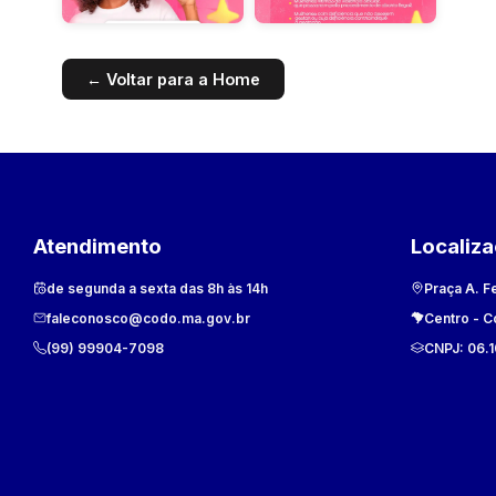
← Voltar para a Home
Atendimento
Localiz
de segunda a sexta das 8h às 14h
Praça A. F
faleconosco@codo.ma.gov.br
Centro
-
C
(99) 99904-7098
CNPJ:
06.