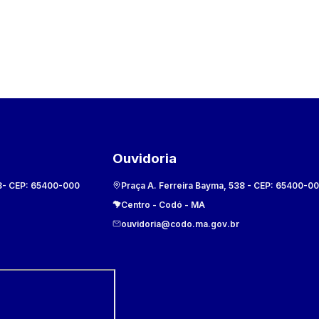
Ouvidoria
8
- CEP:
65400-000
Praça A. Ferreira Bayma, 538
- CEP:
65400-0
Centro
-
Codó
-
MA
ouvidoria@codo.ma.gov.br