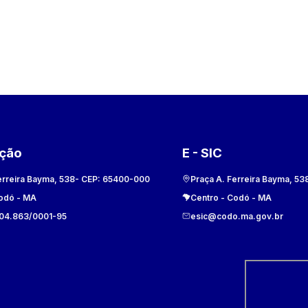
ação
E - SIC
erreira Bayma, 538
- CEP:
65400-000
Praça A. Ferreira Bayma, 53
odó
-
MA
Centro
-
Codó
-
MA
104.863/0001-95
esic@codo.ma.gov.br