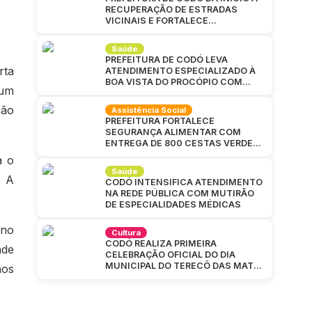
RECUPERAÇÃO DE ESTRADAS
VICINAIS E FORTALECE
INFRAESTRUTURA NA ZONA RURAL
Saúde
PREFEITURA DE CODÓ LEVA
rta
ATENDIMENTO ESPECIALIZADO À
BOA VISTA DO PROCÓPIO COM
 um
GRANDE MUTIRÃO DA SAÚDE
ção
Assistência Social
PREFEITURA FORTALECE
SEGURANÇA ALIMENTAR COM
ENTREGA DE 800 CESTAS VERDES
EM CAJAZEIRAS
a o
Saúde
. A
CODÓ INTENSIFICA ATENDIMENTO
NA REDE PÚBLICA COM MUTIRÃO
DE ESPECIALIDADES MÉDICAS
 no
Cultura
CODÓ REALIZA PRIMEIRA
nde
CELEBRAÇÃO OFICIAL DO DIA
MUNICIPAL DO TERECÔ DAS MATAS
nos
CODOENSES