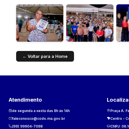
← Voltar para a Home
Atendimento
Localiz
de segunda a sexta das 8h às 14h
Praça A. F
faleconosco@codo.ma.gov.br
Centro
-
C
(99) 99904-7098
CNPJ:
06.