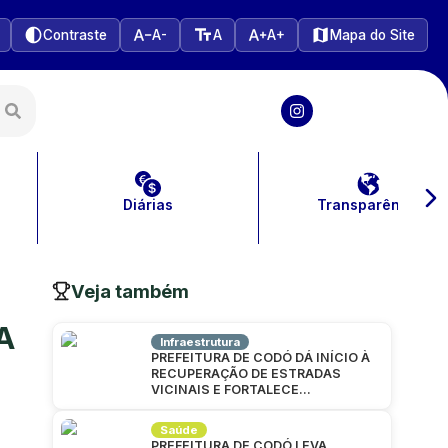
Contraste
A-
A
A+
Mapa do Site
Diárias
Transparência
Veja também
“A
Infraestrutura
PREFEITURA DE CODÓ DÁ INÍCIO À
RECUPERAÇÃO DE ESTRADAS
VICINAIS E FORTALECE
INFRAESTRUTURA NA ZONA RURAL
Saúde
PREFEITURA DE CODÓ LEVA