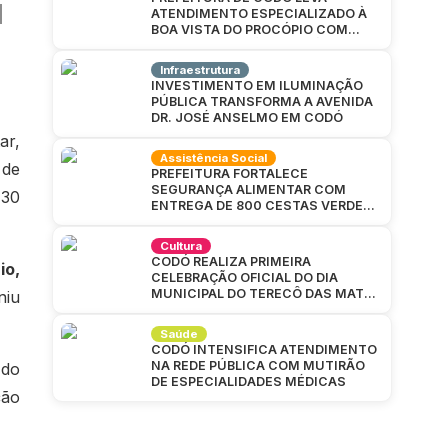
ATENDIMENTO ESPECIALIZADO À
BOA VISTA DO PROCÓPIO COM
GRANDE MUTIRÃO DA SAÚDE
Infraestrutura
INVESTIMENTO EM ILUMINAÇÃO
PÚBLICA TRANSFORMA A AVENIDA
DR. JOSÉ ANSELMO EM CODÓ
ar,
Assistência Social
 de
PREFEITURA FORTALECE
SEGURANÇA ALIMENTAR COM
130
ENTREGA DE 800 CESTAS VERDES
EM CAJAZEIRAS
Cultura
CODÓ REALIZA PRIMEIRA
io,
CELEBRAÇÃO OFICIAL DO DIA
MUNICIPAL DO TERECÔ DAS MATAS
niu
CODOENSES
Saúde
CODÓ INTENSIFICA ATENDIMENTO
NA REDE PÚBLICA COM MUTIRÃO
 do
DE ESPECIALIDADES MÉDICAS
ção