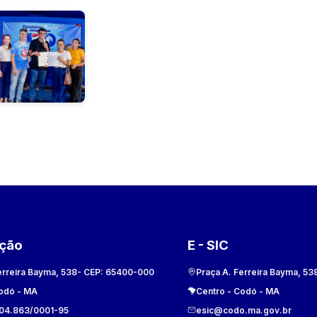
ação
E - SIC
erreira Bayma, 538
- CEP:
65400-000
Praça A. Ferreira Bayma, 53
odó
-
MA
Centro
-
Codó
-
MA
104.863/0001-95
esic@codo.ma.gov.br