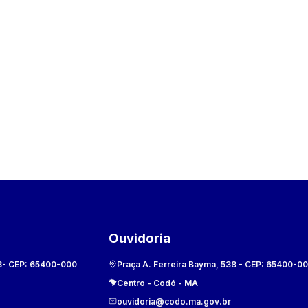
Ouvidoria
8
- CEP:
65400-000
Praça A. Ferreira Bayma, 538
- CEP:
65400-0
Centro
-
Codó
-
MA
ouvidoria@codo.ma.gov.br