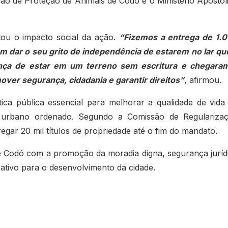
o de Proteção de Animais de Codó e o Ministério Apostól
tou o impacto social da ação.
“Fizemos a entrega de 1.
m dar o seu grito de independência de estarem no lar qu
ança de estar em um terreno sem escritura e chegara
over segurança, cidadania e garantir direitos”
, afirmou.
tica pública essencial para melhorar a qualidade de vida
o urbano ordenado. Segundo a Comissão de Regulariza
gar 20 mil títulos de propriedade até o fim do mandato.
de Codó com a promoção da moradia digna, segurança juríd
cativo para o desenvolvimento da cidade.