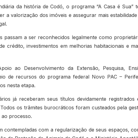
undiária da história de Codó, o programa “A Casa é Sua” 
er a valorização dos imóveis e assegurar mais estabilidade
al.
res passam a ser reconhecidos legalmente como proprietár
 de crédito, investimentos em melhorias habitacionais e ma
oio ao Desenvolvimento da Extensão, Pesquisa, Ens
meio de recursos do programa federal Novo PAC – Perife
os nesta etapa.
ários já receberam seus títulos devidamente registrados
. Todos os trâmites burocráticos foram custeados pela ges
e ao processo.
am contempladas com a regularização de seus espaços, c