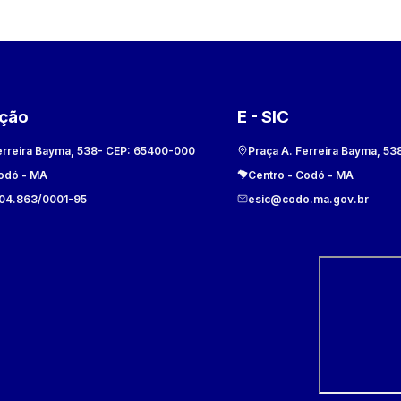
ação
E - SIC
erreira Bayma, 538
- CEP:
65400-000
Praça A. Ferreira Bayma, 53
odó
-
MA
Centro
-
Codó
-
MA
104.863/0001-95
esic@codo.ma.gov.br