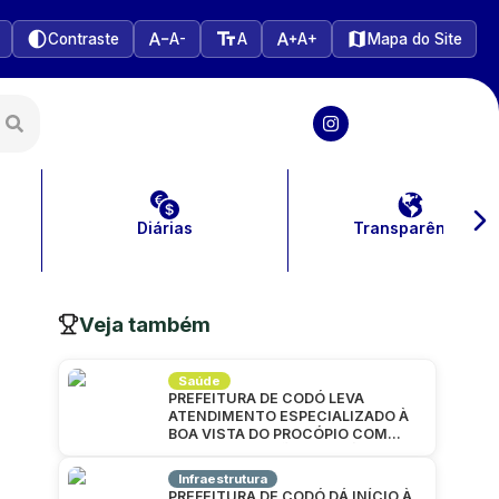
Contraste
A-
A
A+
Mapa do Site
Diárias
Transparência
Veja também
Saúde
PREFEITURA DE CODÓ LEVA
ATENDIMENTO ESPECIALIZADO À
BOA VISTA DO PROCÓPIO COM
GRANDE MUTIRÃO DA SAÚDE
Infraestrutura
PREFEITURA DE CODÓ DÁ INÍCIO À