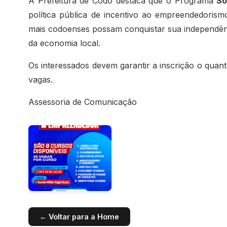
A Prefeitura de Codó destaca que o Programa
So
política pública de incentivo ao empreendedoris
mais codoenses possam conquistar sua independênci
da economia local.
Os interessados devem garantir a inscrição o quan
vagas.
Assessoria de Comunicação
← Voltar para a Home