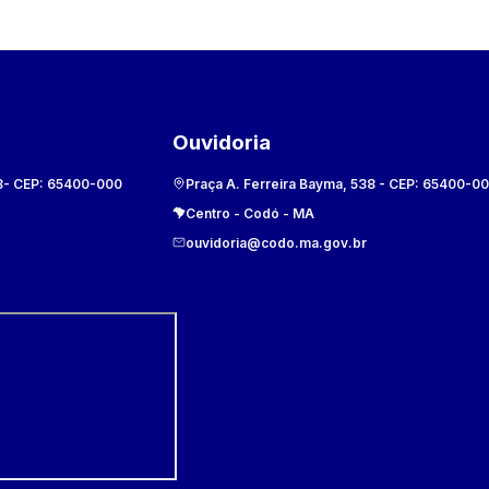
Ouvidoria
8
- CEP:
65400-000
Praça A. Ferreira Bayma, 538
- CEP:
65400-0
Centro
-
Codó
-
MA
ouvidoria@codo.ma.gov.br