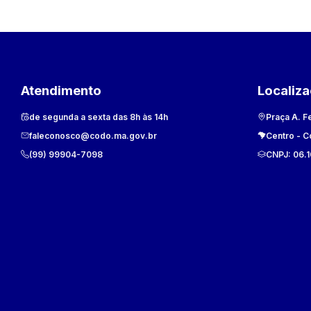
Atendimento
Localiz
de segunda a sexta das 8h às 14h
Praça A. F
faleconosco@codo.ma.gov.br
Centro
-
C
(99) 99904-7098
CNPJ:
06.