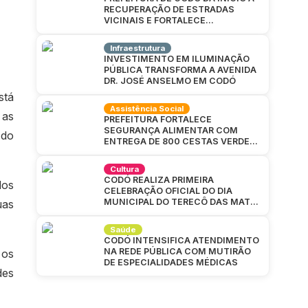
RECUPERAÇÃO DE ESTRADAS
VICINAIS E FORTALECE
INFRAESTRUTURA NA ZONA RURAL
Infraestrutura
INVESTIMENTO EM ILUMINAÇÃO
PÚBLICA TRANSFORMA A AVENIDA
DR. JOSÉ ANSELMO EM CODÓ
stá
Assistência Social
 as
PREFEITURA FORTALECE
SEGURANÇA ALIMENTAR COM
 do
ENTREGA DE 800 CESTAS VERDES
EM CAJAZEIRAS
Cultura
CODÓ REALIZA PRIMEIRA
dos
CELEBRAÇÃO OFICIAL DO DIA
MUNICIPAL DO TERECÔ DAS MATAS
uas
CODOENSES
Saúde
CODÓ INTENSIFICA ATENDIMENTO
NA REDE PÚBLICA COM MUTIRÃO
 os
DE ESPECIALIDADES MÉDICAS
des