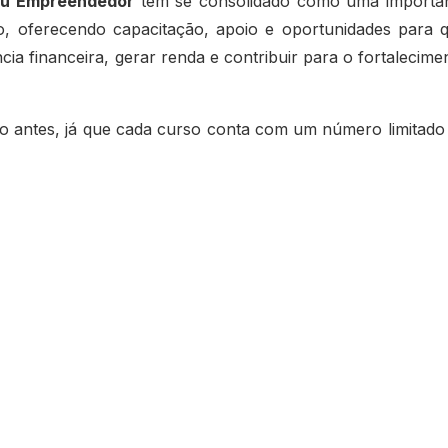
u Empreendedor
tem se consolidado como uma importa
mo, oferecendo capacitação, apoio e oportunidades para 
a financeira, gerar renda e contribuir para o fortalecime
to antes, já que cada curso conta com um número limitado