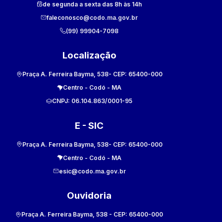
de segunda a sexta das 8h às 14h
faleconosco@codo.ma.gov.br
(99) 99904-7098
Localização
Praça A. Ferreira Bayma, 538
- CEP:
65400-000
Centro
-
Codó
-
MA
CNPJ:
06.104.863/0001-95
E - SIC
Praça A. Ferreira Bayma, 538
- CEP:
65400-000
Centro
-
Codó
-
MA
esic@codo.ma.gov.br
Ouvidoria
Praça A. Ferreira Bayma, 538
- CEP:
65400-000