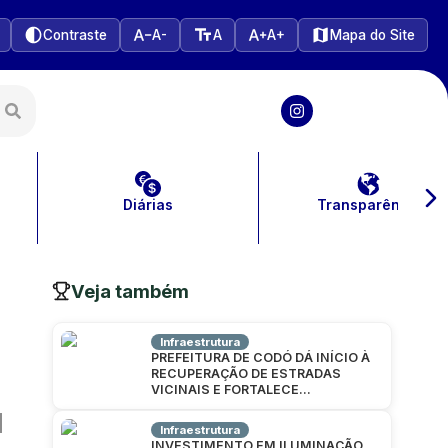
Contraste
A-
A
A+
Mapa do Site
Diárias
Transparência
Veja também
Infraestrutura
PREFEITURA DE CODÓ DÁ INÍCIO À
RECUPERAÇÃO DE ESTRADAS
VICINAIS E FORTALECE
INFRAESTRUTURA NA ZONA RURAL
Infraestrutura
INVESTIMENTO EM ILUMINAÇÃO