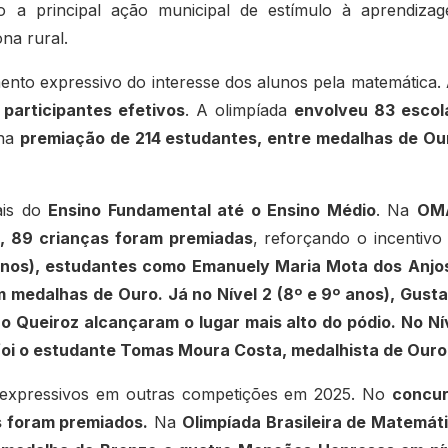
 a principal ação municipal de estímulo à aprendiza
na rural.
to expressivo do interesse dos alunos pela matemática.
 participantes efetivos
. A olimpíada
envolveu 83 escol
 na
premiação de 214 estudantes, entre medalhas de Ou
ais do
Ensino Fundamental até o Ensino Médio
. Na
OM
o, 89 crianças foram premiadas
, reforçando o incentivo
 anos), estudantes como Emanuely Maria Mota dos Anjo
 medalhas de Ouro. Já no Nível 2 (8º e 9º anos), Gust
 Queiroz alcançaram o lugar mais alto do pódio. No Ní
foi o estudante Tomas Moura Costa, medalhista de Ouro
expressivos em outras competições em 2025. No
concu
s foram premiados.
Na
Olimpíada Brasileira de Matemát