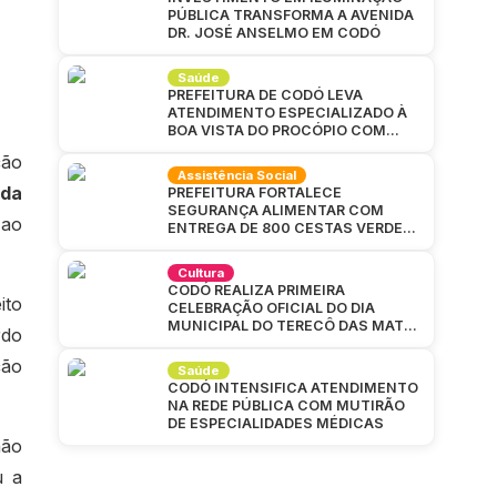
PÚBLICA TRANSFORMA A AVENIDA
DR. JOSÉ ANSELMO EM CODÓ
Saúde
PREFEITURA DE CODÓ LEVA
ATENDIMENTO ESPECIALIZADO À
BOA VISTA DO PROCÓPIO COM
GRANDE MUTIRÃO DA SAÚDE
ção
Assistência Social
 da
PREFEITURA FORTALECE
SEGURANÇA ALIMENTAR COM
 ao
ENTREGA DE 800 CESTAS VERDES
EM CAJAZEIRAS
Cultura
CODÓ REALIZA PRIMEIRA
ito
CELEBRAÇÃO OFICIAL DO DIA
MUNICIPAL DO TERECÔ DAS MATAS
rdo
CODOENSES
ção
Saúde
CODÓ INTENSIFICA ATENDIMENTO
NA REDE PÚBLICA COM MUTIRÃO
DE ESPECIALIDADES MÉDICAS
hão
u a