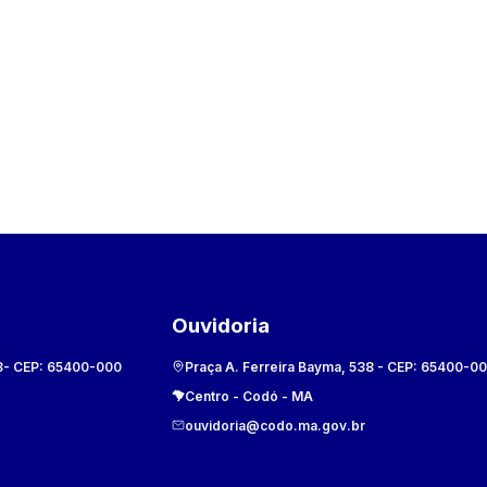
Ouvidoria
8
- CEP:
65400-000
Praça A. Ferreira Bayma, 538
- CEP:
65400-0
Centro
-
Codó
-
MA
ouvidoria@codo.ma.gov.br