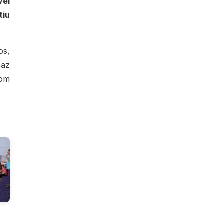
vel
tiu
os,
paz
com