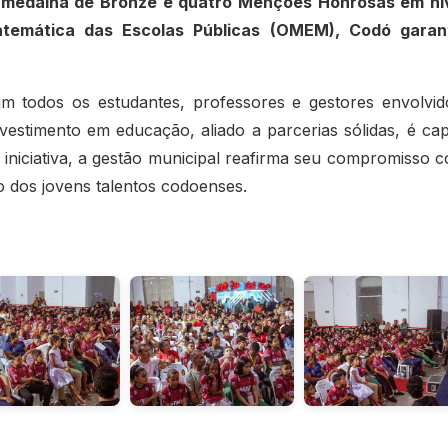
a medalha de Bronze e quatro Menções Honrosas em ní
temática das Escolas Públicas (OMEM), Codó garan
 todos os estudantes, professores e gestores envolvid
stimento em educação, aliado a parcerias sólidas, é ca
 iniciativa, a gestão municipal reafirma seu compromisso 
 dos jovens talentos codoenses.