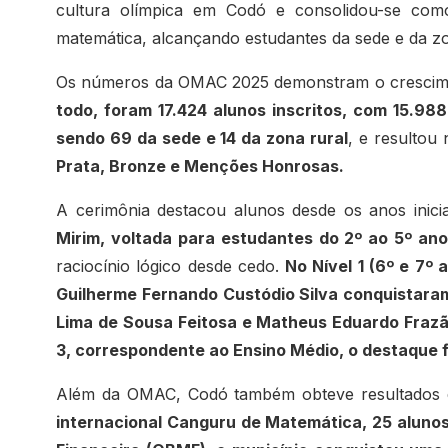
cultura olímpica em Codó e consolidou-se como
matemática, alcançando estudantes da sede e da zo
Os números da OMAC 2025 demonstram o crescimen
todo, foram 17.424 alunos inscritos, com 15.988
sendo 69 da sede e 14 da zona rural
, e resultou
Prata, Bronze e Menções Honrosas.
A cerimônia destacou alunos desde os anos inici
Mirim, voltada para estudantes do 2º ao 5º an
raciocínio lógico desde cedo.
No Nível 1 (6º e 7º
Guilherme Fernando Custódio Silva conquistaram
Lima de Sousa Feitosa e Matheus Eduardo Frazão
3, correspondente ao Ensino Médio, o destaque 
Além da OMAC, Codó também obteve resultados 
internacional Canguru de Matemática, 25 aluno