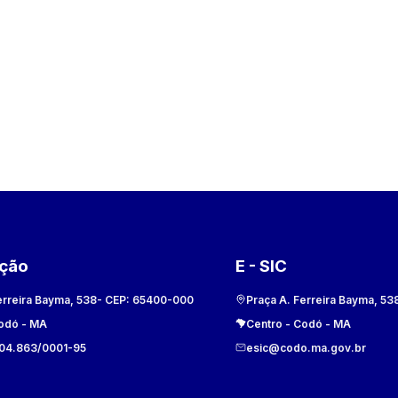
ação
E - SIC
erreira Bayma, 538
- CEP:
65400-000
Praça A. Ferreira Bayma, 53
odó
-
MA
Centro
-
Codó
-
MA
104.863/0001-95
esic@codo.ma.gov.br