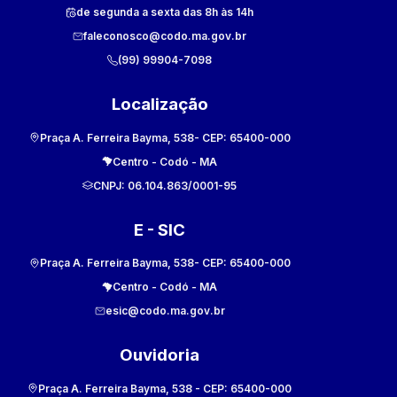
de segunda a sexta das 8h às 14h
faleconosco@codo.ma.gov.br
(99) 99904-7098
Localização
Praça A. Ferreira Bayma, 538
- CEP:
65400-000
Centro
-
Codó
-
MA
CNPJ:
06.104.863/0001-95
E - SIC
Praça A. Ferreira Bayma, 538
- CEP:
65400-000
Centro
-
Codó
-
MA
esic@codo.ma.gov.br
Ouvidoria
Praça A. Ferreira Bayma, 538
- CEP:
65400-000