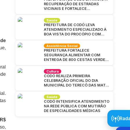
RECUPERAÇÃO DE ESTRADAS
VICINAIS E FORTALECE
INFRAESTRUTURA NA ZONA RURAL
Saúde
PREFEITURA DE CODÓ LEVA
ATENDIMENTO ESPECIALIZADO À
BOA VISTA DO PROCÓPIO COM
GRANDE MUTIRÃO DA SAÚDE
 de
Assistência Social
ue,
PREFEITURA FORTALECE
SEGURANÇA ALIMENTAR COM
ENTREGA DE 800 CESTAS VERDES
EM CAJAZEIRAS
ral
Cultura
nde
CODÓ REALIZA PRIMEIRA
CELEBRAÇÃO OFICIAL DO DIA
MUNICIPAL DO TERECÔ DAS MATAS
CODOENSES
al.
Saúde
tas
CODÓ INTENSIFICA ATENDIMENTO
NA REDE PÚBLICA COM MUTIRÃO
DE ESPECIALIDADES MÉDICAS
Rada
 R$
so,