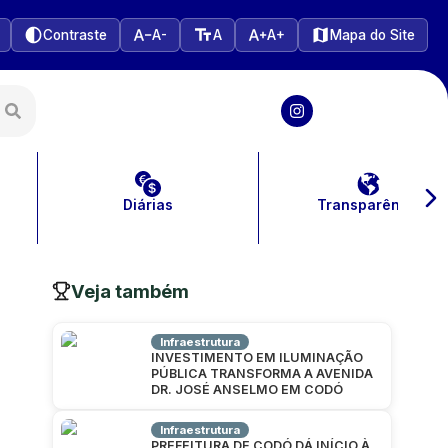
Contraste
A-
A
A+
Mapa do Site
Diárias
Transparência
Veja também
Infraestrutura
INVESTIMENTO EM ILUMINAÇÃO
PÚBLICA TRANSFORMA A AVENIDA
DR. JOSÉ ANSELMO EM CODÓ
Infraestrutura
PREFEITURA DE CODÓ DÁ INÍCIO À