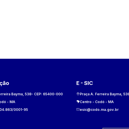
ação
E - SIC
erreira Bayma, 538
- CEP:
65400-000
Praça A. Ferreira Bayma, 53
odó
-
MA
Centro
-
Codó
-
MA
104.863/0001-95
esic@codo.ma.gov.br