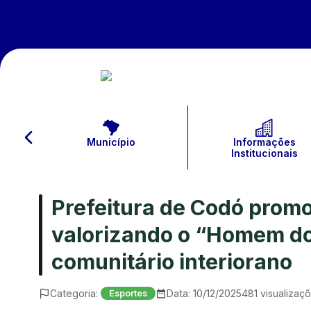
Município
Informações
Institucionais
Prefeitura de Codó prom
valorizando o “Homem do
comunitário interiorano
Categoria:
Data:
10/12/2025
481
visualizaç
Esportes