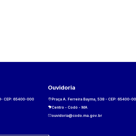
Ouvidoria
8
- CEP:
65400-000
Praça A. Ferreira Bayma, 538
- CEP:
65400-0
Centro
-
Codó
-
MA
ouvidoria@codo.ma.gov.br