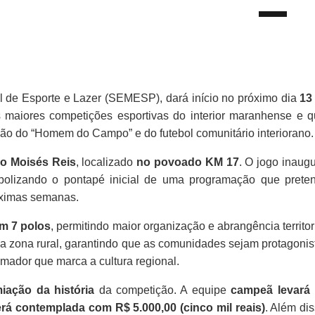
al de Esporte e Lazer (SEMESP), dará início no próximo dia
13
 maiores competições esportivas do interior maranhense e q
ção do “Homem do Campo” e do futebol comunitário interiorano.
o Moisés Reis
, localizado
no povoado KM 17
. O jogo inaugu
bolizando o pontapé inicial de uma programação que prete
óximas semanas.
em 7 polos
, permitindo maior organização e abrangência territori
 na zona rural, garantindo que as comunidades sejam protagonis
amador que marca a cultura regional.
iação da história
da competição. A equipe
campeã levará
rá contemplada com R$ 5.000,00 (cinco mil reais)
. Além dis