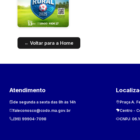
← Voltar para a Home
Atendimento
Localiz
de segunda a sexta das 8h às 14h
Praça A. F
faleconosco@codo.ma.gov.br
Centro
-
C
(99) 99904-7098
CNPJ:
06.