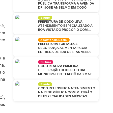
PÚBLICA TRANSFORMA A AVENIDA
DR. JOSÉ ANSELMO EM CODÓ
Saúde
PREFEITURA DE CODÓ LEVA
bê,
ATENDIMENTO ESPECIALIZADO À
BOA VISTA DO PROCÓPIO COM
com
GRANDE MUTIRÃO DA SAÚDE
nte
Assistência Social
PREFEITURA FORTALECE
SEGURANÇA ALIMENTAR COM
ENTREGA DE 800 CESTAS VERDES
EM CAJAZEIRAS
) e
Cultura
na,
CODÓ REALIZA PRIMEIRA
CELEBRAÇÃO OFICIAL DO DIA
a o
MUNICIPAL DO TERECÔ DAS MATAS
CODOENSES
 na
Saúde
CODÓ INTENSIFICA ATENDIMENTO
NA REDE PÚBLICA COM MUTIRÃO
DE ESPECIALIDADES MÉDICAS
C),
ões