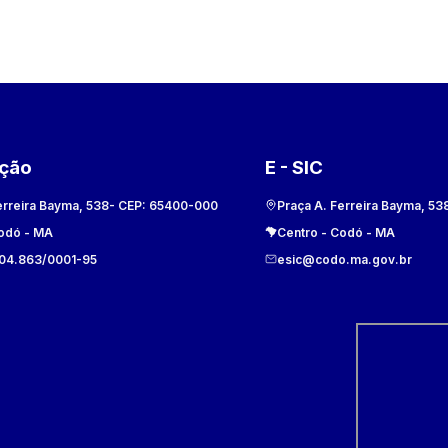
ação
E - SIC
erreira Bayma, 538
- CEP:
65400-000
Praça A. Ferreira Bayma, 53
odó
-
MA
Centro
-
Codó
-
MA
104.863/0001-95
esic@codo.ma.gov.br