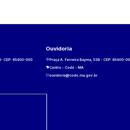
Ouvidoria
8
- CEP:
65400-000
Praça A. Ferreira Bayma, 538
- CEP:
65400-0
Centro
-
Codó
-
MA
ouvidoria@codo.ma.gov.br