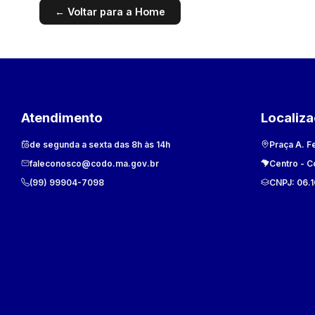
← Voltar para a Home
Atendimento
Localiz
de segunda a sexta das 8h às 14h
Praça A. F
faleconosco@codo.ma.gov.br
Centro
-
C
(99) 99904-7098
CNPJ:
06.