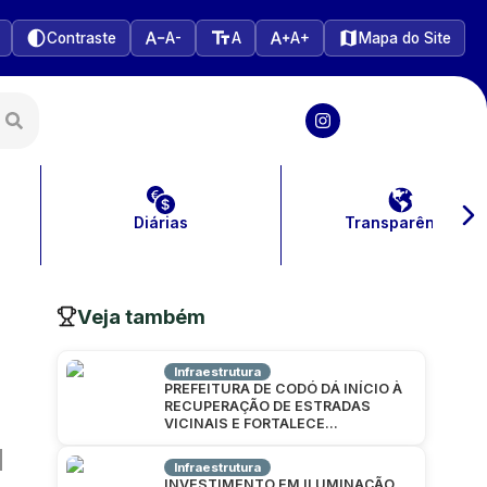
Contraste
A-
A
A+
Mapa do Site
Diárias
Transparência
Veja também
Infraestrutura
PREFEITURA DE CODÓ DÁ INÍCIO À
RECUPERAÇÃO DE ESTRADAS
VICINAIS E FORTALECE
INFRAESTRUTURA NA ZONA RURAL
Infraestrutura
INVESTIMENTO EM ILUMINAÇÃO