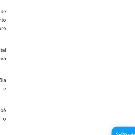
 de
nto
bre
tal
tiva
ila
e e
ebê
i o