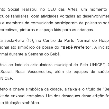
ento Social realizou, no CEU das Artes, um momento
culos familiares, com atividades voltadas ao desenvolvime
bês e membros da comunidade participaram de palestras so
reativas, pinturas e espaço kids para as crianças.
sexta-feira (15), no Centro de Parto Normal do Hospi
cional ato simbólico de posse do
“Bebê Prefeito”
. A inicia
ormal durante a Semana do Bebê.
ônia ao lado da articuladora municipal do Selo UNICEF, Z
a Social, Rosa Vasconcelos, além de equipes de saúd
UNICEF.
ito a chave simbólica da cidade, a faixa e o título de “B
it de enxoval completo. Um dos destaques desta edição fo
a titulação simbólica.