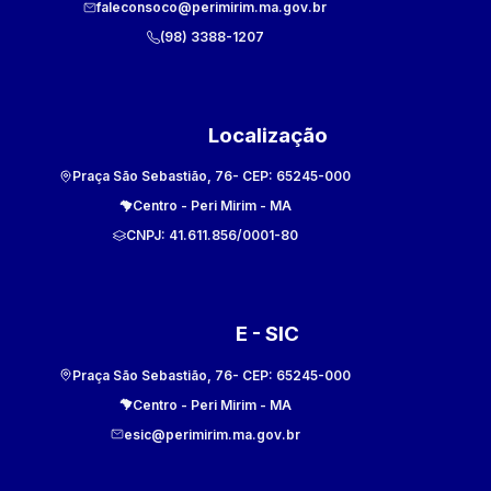
faleconsoco@perimirim.ma.gov.br
(98) 3388-1207
Localização
Praça São Sebastião, 76
- CEP:
65245-000
Centro
-
Peri Mirim
-
MA
CNPJ:
41.611.856/0001-80
E - SIC
Praça São Sebastião, 76
- CEP:
65245-000
Centro
-
Peri Mirim
-
MA
esic@perimirim.ma.gov.br