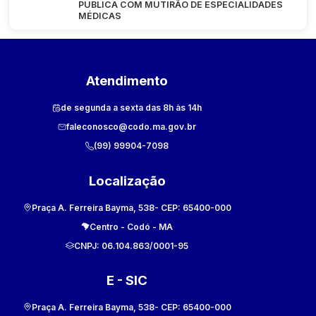
PÚBLICA COM MUTIRÃO DE ESPECIALIDADES
MÉDICAS
Atendimento
de segunda a sexta das 8h às 14h
faleconosco@codo.ma.gov.br
(99) 99904-7098
Localização
Praça A. Ferreira Bayma, 538
- CEP:
65400-000
Centro
-
Codó
-
MA
CNPJ:
06.104.863/0001-95
E - SIC
Praça A. Ferreira Bayma, 538
- CEP:
65400-000