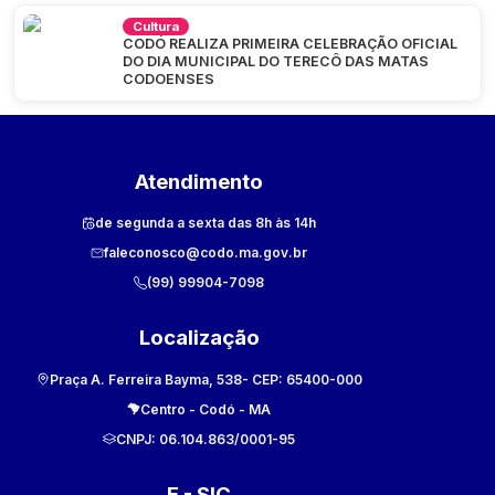
Cultura
CODÓ REALIZA PRIMEIRA CELEBRAÇÃO OFICIAL
DO DIA MUNICIPAL DO TERECÔ DAS MATAS
CODOENSES
Atendimento
de segunda a sexta das 8h às 14h
faleconosco@codo.ma.gov.br
(99) 99904-7098
Localização
Praça A. Ferreira Bayma, 538
- CEP:
65400-000
Centro
-
Codó
-
MA
CNPJ:
06.104.863/0001-95
E - SIC