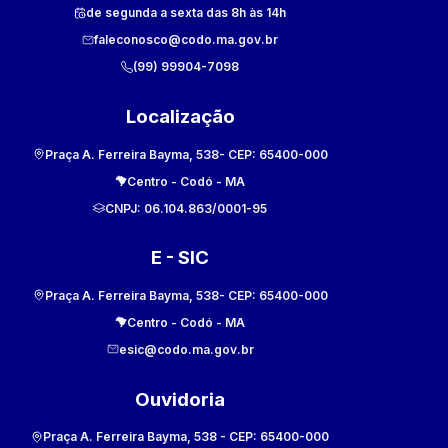
de segunda a sexta das 8h às 14h
faleconosco@codo.ma.gov.br
(99) 99904-7098
Localização
Praça A. Ferreira Bayma, 538
- CEP:
65400-000
Centro
-
Codó
-
MA
CNPJ:
06.104.863/0001-95
E - SIC
Praça A. Ferreira Bayma, 538
- CEP:
65400-000
Centro
-
Codó
-
MA
esic@codo.ma.gov.br
Ouvidoria
Praça A. Ferreira Bayma, 538
- CEP:
65400-000