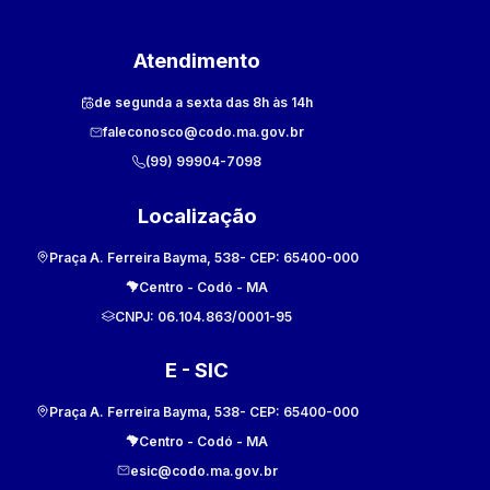
Atendimento
de segunda a sexta das 8h às 14h
faleconosco@codo.ma.gov.br
(99) 99904-7098
Localização
Praça A. Ferreira Bayma, 538
- CEP:
65400-000
Centro
-
Codó
-
MA
CNPJ:
06.104.863/0001-95
E - SIC
Praça A. Ferreira Bayma, 538
- CEP:
65400-000
Centro
-
Codó
-
MA
esic@codo.ma.gov.br