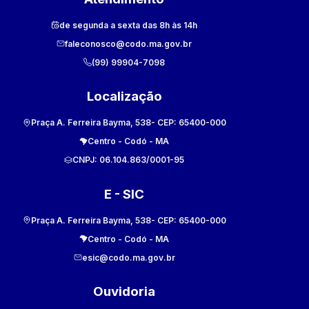
de segunda a sexta das 8h às 14h
faleconosco@codo.ma.gov.br
(99) 99904-7098
Localização
Praça A. Ferreira Bayma, 538
- CEP:
65400-000
Centro
-
Codó
-
MA
CNPJ:
06.104.863/0001-95
E - SIC
Praça A. Ferreira Bayma, 538
- CEP:
65400-000
Centro
-
Codó
-
MA
esic@codo.ma.gov.br
Ouvidoria