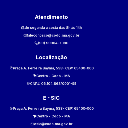
Atendimento
de segunda a sexta das 8h às 14h
faleconosco@codo.ma.gov.br
(99) 99904-7098
Localização
Praça A. Ferreira Bayma, 538
- CEP:
65400-000
Centro
-
Codó
-
MA
CNPJ:
06.104.863/0001-95
E - SIC
Praça A. Ferreira Bayma, 538
- CEP:
65400-000
Centro
-
Codó
-
MA
esic@codo.ma.gov.br