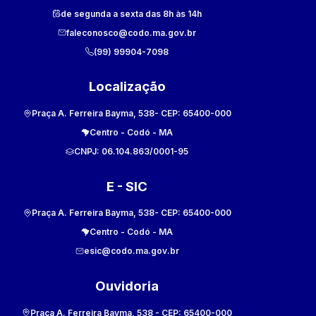
de segunda a sexta das 8h às 14h
faleconosco@codo.ma.gov.br
(99) 99904-7098
Localização
Praça A. Ferreira Bayma, 538
- CEP:
65400-000
Centro
-
Codó
-
MA
CNPJ:
06.104.863/0001-95
E - SIC
Praça A. Ferreira Bayma, 538
- CEP:
65400-000
Centro
-
Codó
-
MA
esic@codo.ma.gov.br
Ouvidoria
Praça A. Ferreira Bayma, 538
- CEP:
65400-000