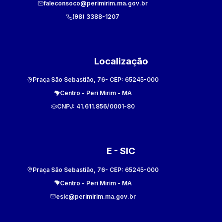
faleconsoco@perimirim.ma.gov.br
(98) 3388-1207
Localização
Praça São Sebastião, 76
- CEP:
65245-000
Centro
-
Peri Mirim
-
MA
CNPJ:
41.611.856/0001-80
E - SIC
Praça São Sebastião, 76
- CEP:
65245-000
Centro
-
Peri Mirim
-
MA
esic@perimirim.ma.gov.br