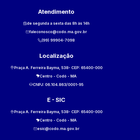
Atendimento
de segunda a sexta das 8h às 14h
faleconosco@codo.ma.gov.br
(99) 99904-7098
Localização
Praça A. Ferreira Bayma, 538
- CEP:
65400-000
Centro
-
Codó
-
MA
CNPJ:
06.104.863/0001-95
E - SIC
Praça A. Ferreira Bayma, 538
- CEP:
65400-000
Centro
-
Codó
-
MA
esic@codo.ma.gov.br