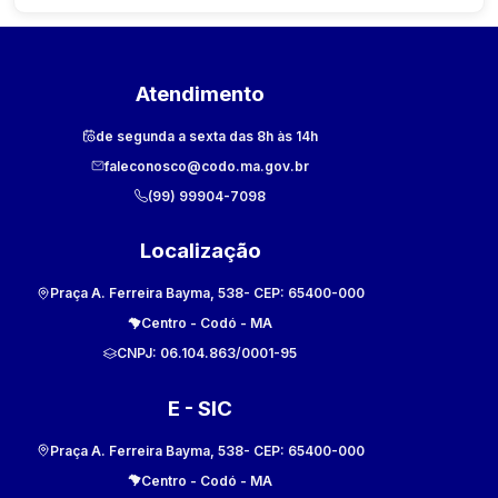
Atendimento
de segunda a sexta das 8h às 14h
faleconosco@codo.ma.gov.br
(99) 99904-7098
Localização
Praça A. Ferreira Bayma, 538
- CEP:
65400-000
Centro
-
Codó
-
MA
CNPJ:
06.104.863/0001-95
E - SIC
Praça A. Ferreira Bayma, 538
- CEP:
65400-000
Centro
-
Codó
-
MA