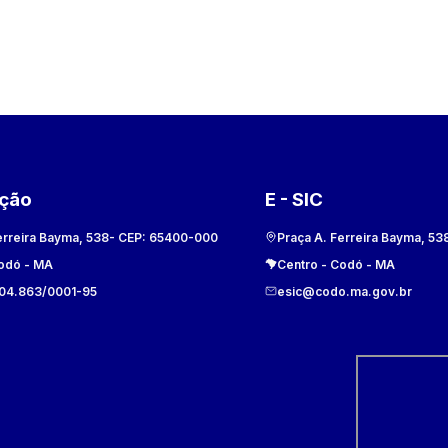
ação
E - SIC
erreira Bayma, 538
- CEP:
65400-000
Praça A. Ferreira Bayma, 53
odó
-
MA
Centro
-
Codó
-
MA
104.863/0001-95
esic@codo.ma.gov.br