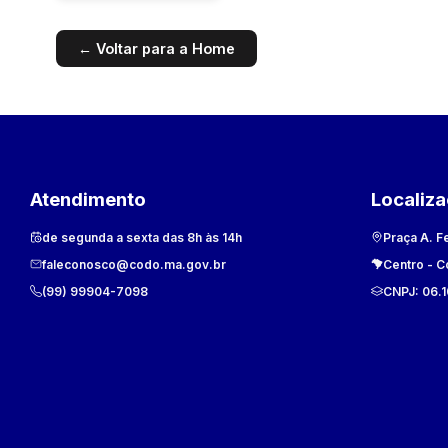
← Voltar para a Home
Atendimento
Localiz
de segunda a sexta das 8h às 14h
Praça A. F
faleconosco@codo.ma.gov.br
Centro
-
C
(99) 99904-7098
CNPJ:
06.