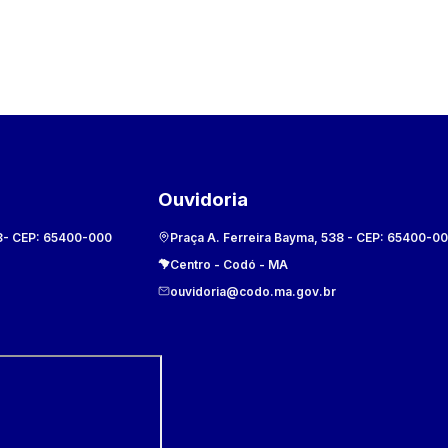
Ouvidoria
8
- CEP:
65400-000
Praça A. Ferreira Bayma, 538
- CEP:
65400-0
Centro
-
Codó
-
MA
ouvidoria@codo.ma.gov.br