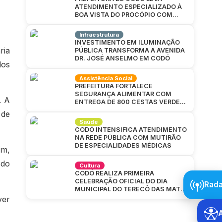
ATENDIMENTO ESPECIALIZADO À
BOA VISTA DO PROCÓPIO COM
GRANDE MUTIRÃO DA SAÚDE
Infraestrutura
INVESTIMENTO EM ILUMINAÇÃO
ria
PÚBLICA TRANSFORMA A AVENIDA
DR. JOSÉ ANSELMO EM CODÓ
dos
Assistência Social
PREFEITURA FORTALECE
SEGURANÇA ALIMENTAR COM
. A
ENTREGA DE 800 CESTAS VERDES
EM CAJAZEIRAS
 de
Saúde
CODÓ INTENSIFICA ATENDIMENTO
NA REDE PÚBLICA COM MUTIRÃO
DE ESPECIALIDADES MÉDICAS
im,
 do
Cultura
CODÓ REALIZA PRIMEIRA
CELEBRAÇÃO OFICIAL DO DIA
Rada
MUNICIPAL DO TERECÔ DAS MATAS
CODOENSES
ver