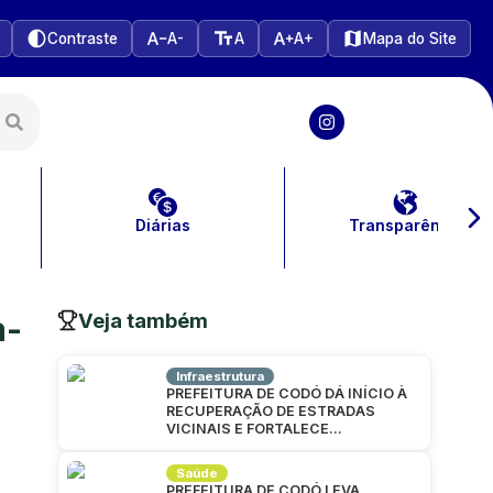
Contraste
A-
A
A+
Mapa do Site
Diárias
Transparência
Veja também
a-
Infraestrutura
PREFEITURA DE CODÓ DÁ INÍCIO À
RECUPERAÇÃO DE ESTRADAS
VICINAIS E FORTALECE
INFRAESTRUTURA NA ZONA RURAL
Saúde
PREFEITURA DE CODÓ LEVA