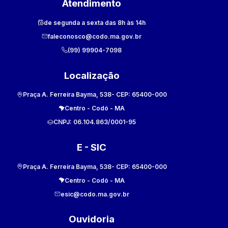
Atendimento
de segunda a sexta das 8h às 14h
faleconosco@codo.ma.gov.br
(99) 99904-7098
Localização
Praça A. Ferreira Bayma, 538
- CEP:
65400-000
Centro
-
Codó
-
MA
CNPJ:
06.104.863/0001-95
E - SIC
Praça A. Ferreira Bayma, 538
- CEP:
65400-000
Centro
-
Codó
-
MA
esic@codo.ma.gov.br
Ouvidoria