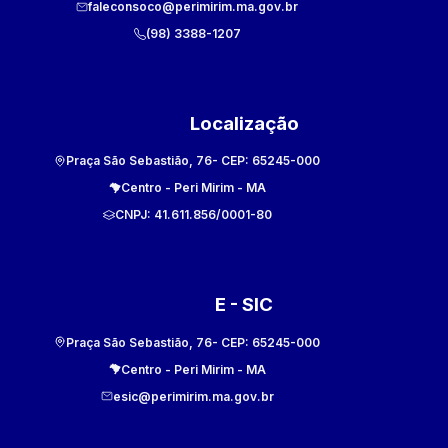
faleconsoco@perimirim.ma.gov.br
(98) 3388-1207
Localização
Praça São Sebastião, 76
- CEP:
65245-000
Centro
-
Peri Mirim
-
MA
CNPJ:
41.611.856/0001-80
E - SIC
Praça São Sebastião, 76
- CEP:
65245-000
Centro
-
Peri Mirim
-
MA
esic@perimirim.ma.gov.br