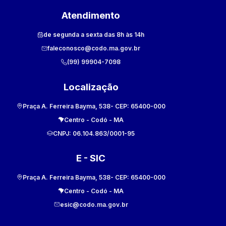
Atendimento
de segunda a sexta das 8h às 14h
faleconosco@codo.ma.gov.br
(99) 99904-7098
Localização
Praça A. Ferreira Bayma, 538
- CEP:
65400-000
Centro
-
Codó
-
MA
CNPJ:
06.104.863/0001-95
E - SIC
Praça A. Ferreira Bayma, 538
- CEP:
65400-000
Centro
-
Codó
-
MA
esic@codo.ma.gov.br